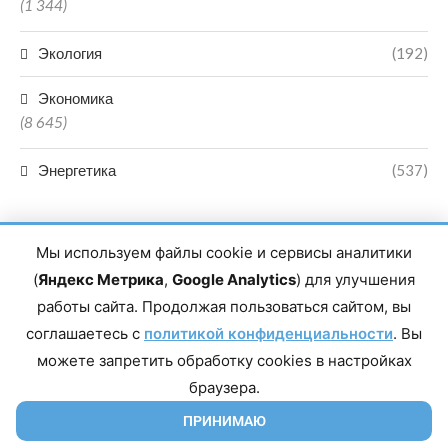
(1 344)
Экология
(192)
Экономика
(8 645)
Энергетика
(537)
Мы используем файлы cookie и сервисы аналитики
(
Яндекс Метрика
,
Google Analytics
) для улучшения
работы сайта. Продолжая пользоваться сайтом, вы
Главный редактор сетевого издания Магомаев Тимур Нухович.
соглашаетесь с
Контакты редакции: 8(988)-292-94-34 Почта: vestiskfo@gmail.com По
политикой конфиденциальности
. Вы
вопросам сотрудничества: institut-media@yandex.ru Адрес: 367018,
можете запретить обработку cookies в настройках
Республика Дагестан, г. Махачкала, пр-т Насрутдинова, д. 1а. Все
права защищены. Копирование и использование полных материалов
браузера.
запрещено, частичное цитирование возможно только при условии
гиперссылки на сайт mirmol.ru. 16+
ПРИНИМАЮ