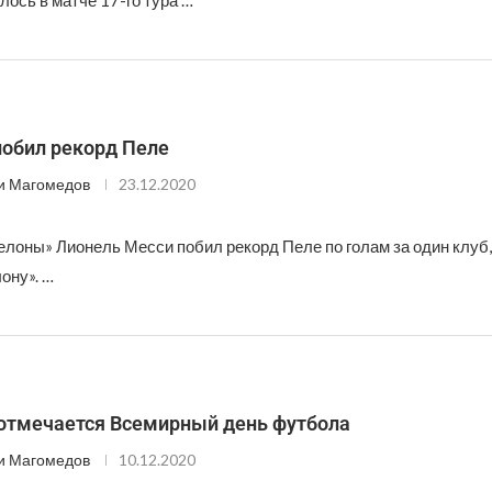
ось в матче 17-го тура …
побил рекорд Пеле
и Магомедов
23.12.2020
елоны» Лионель Месси побил рекорд Пеле по голам за один клуб,
ону». …
 отмечается Всемирный день футбола
и Магомедов
10.12.2020