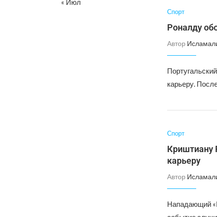
« Июл
Спорт
Роналду обо
Автор
Исламал
Португальский
карьеру. После
Спорт
Криштиану Р
карьеру
Автор
Исламал
Нападающий «Ю