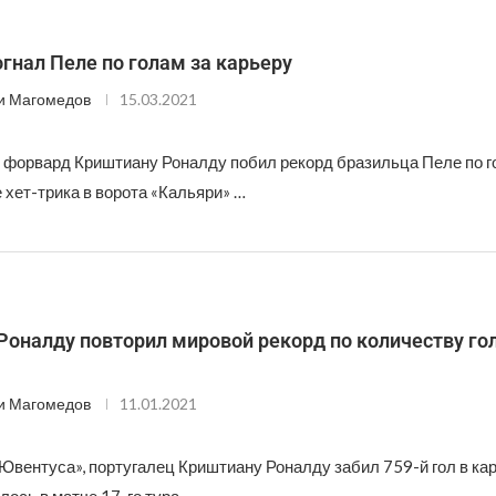
гнал Пеле по голам за карьеру
и Магомедов
15.03.2021
 форвард Криштиану Роналду побил рекорд бразильца Пеле по г
 хет-трика в ворота «Кальяри» …
оналду повторил мировой рекорд по количеству гол
и Магомедов
11.01.2021
вентуса», португалец Криштиану Роналду забил 759-й гол в кар