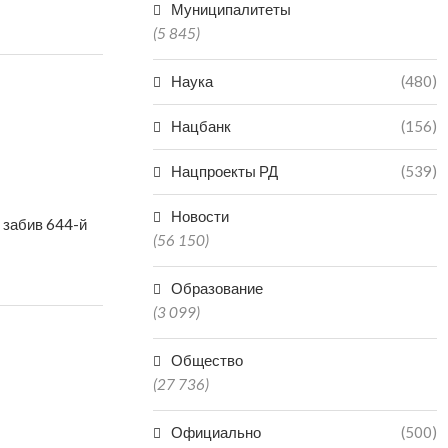
Муниципалитеты
(5 845)
Наука
(480)
Нацбанк
(156)
Нацпроекты РД
(539)
Новости
 забив 644-й
(56 150)
Образование
(3 099)
Общество
(27 736)
Официально
(500)