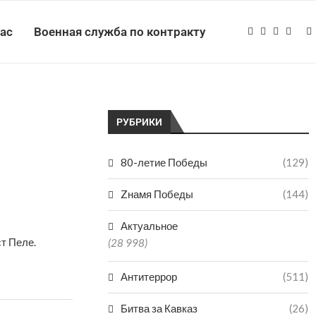
нас
Военная служба по контракту
РУБРИКИ
80-летие Победы
(129)
Zнамя Победы
(144)
Актуальное
т Пеле.
(28 998)
Антитеррор
(511)
Битва за Кавказ
(26)