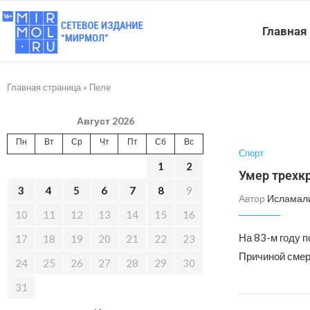
Главная
Главная страница
»
Пеле
Август 2026
Пн
Вт
Ср
Чт
Пт
Сб
Вс
Спорт
1
2
Умер трехк
3
4
5
6
7
8
9
Автор
Исламал
10
11
12
13
14
15
16
На 83-м году 
17
18
19
20
21
22
23
Причиной смер
24
25
26
27
28
29
30
31