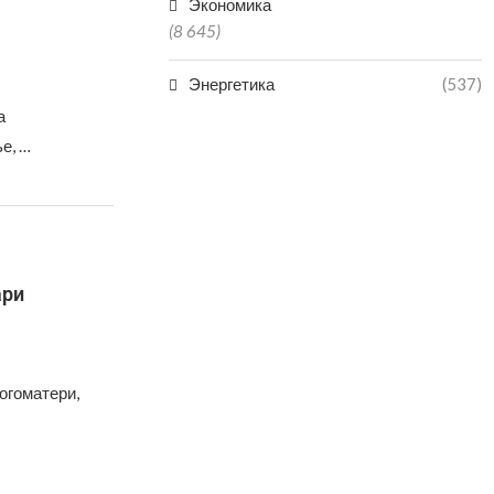
Экономика
(8 645)
Энергетика
(537)
а
е, …
ари
огоматери,