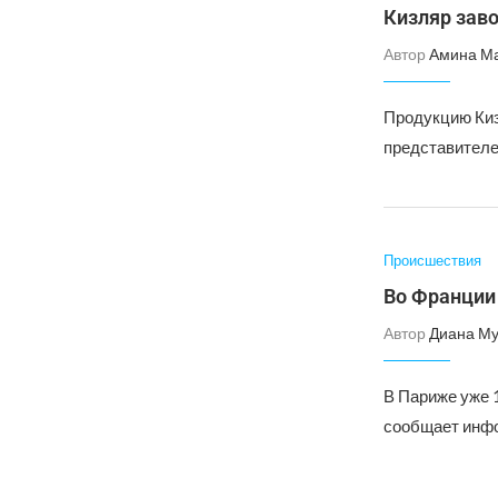
Кизляр зав
Автор
Амина М
Продукцию Киз
представителей
Происшествия
Во Франции
Автор
Диана Му
В Париже уже 
сообщает инфо