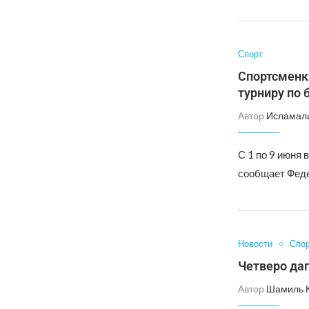
Спорт
Спортсменк
турниру по 
Автор
Исламал
С 1 по 9 июня
сообщает Феде
Новости
Спо
Четверо да
Автор
Шамиль 