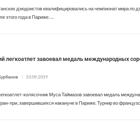
танских дзюдоистов квалифицировались на чемпионат мира по д
ле этого года в Париже. …
ий легкоатлет завоевал медаль международных со
Курбанов
10.09.2019
легкоатлет-колясочник Муса Таймазов завоевал медаль междун
гран-при, завершившихся накануне в Париже. Турнир во француз