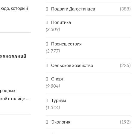
зюдо, который
Подвиги Дагестанцев
(388)
Политика
(3 309)
Происшествия
(3 777)
ревнований
Сельское хозяйство
(225)
Спорт
(9 804)
ародных
ской столице …
Туризм
(1 344)
Экология
(192)