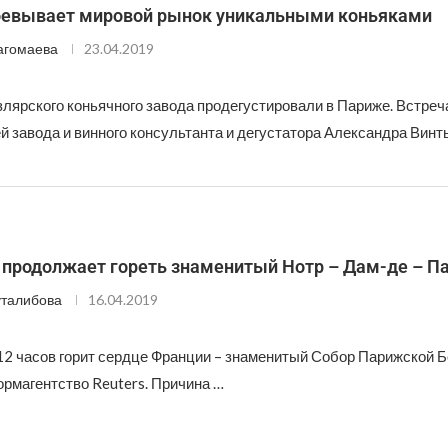
оевывает мировой рынок уникальными коньяками
агомаева
23.04.2019
лярского коньячного завода продегустировали в Париже. Встреч
 завода и винного консультанта и дегустатора Александра Винть
 продолжает гореть знаменитый Нотр – Дам-де – П
талибова
16.04.2019
12 часов горит сердце Франции – знаменитый Собор Парижской Б
рмагентство Reuters. Причина …