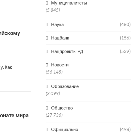
Муниципалитеты
(5 845)
Наука
(480)
ийскому
Нацбанк
(156)
Нацпроекты РД
(539)
Новости
у. Как
(56 145)
Образование
(3 099)
Общество
ионате мира
(27 736)
Официально
(498)