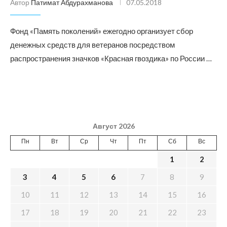
Автор
Патимат Абдурахманова
07.05.2018
Фонд «Память поколений» ежегодно организует сбор
денежных средств для ветеранов посредством
распространения значков «Красная гвоздика» по России …
Август 2026
Пн
Вт
Ср
Чт
Пт
Сб
Вс
1
2
3
4
5
6
7
8
9
10
11
12
13
14
15
16
17
18
19
20
21
22
23