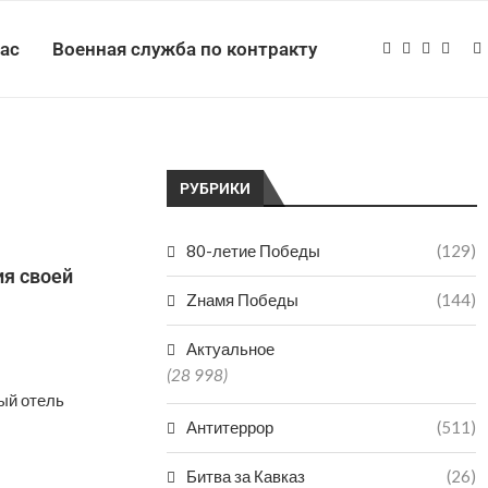
нас
Военная служба по контракту
РУБРИКИ
80-летие Победы
(129)
ия своей
Zнамя Победы
(144)
Актуальное
(28 998)
ый отель
Антитеррор
(511)
Битва за Кавказ
(26)