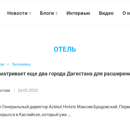
Новости
Блоги
Интервью
Видео
О 
ОТЕЛЬ
изм
Экономика
матривает еще два города Дагестана для расширен
устам
26.05.2022
л Генеральный директор Azimut Hotels Максим Бродовский. Перв
крылся в Каспийске, который уже …