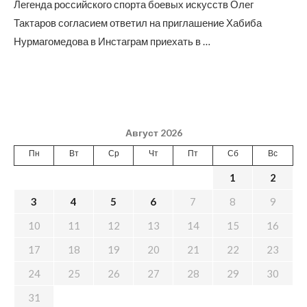
Легенда российского спорта боевых искусств Олег
Тактаров согласием ответил на приглашение Хабиба
Нурмагомедова в Инстаграм приехать в …
Август 2026
Пн
Вт
Ср
Чт
Пт
Сб
Вс
1
2
3
4
5
6
7
8
9
10
11
12
13
14
15
16
17
18
19
20
21
22
23
24
25
26
27
28
29
30
31