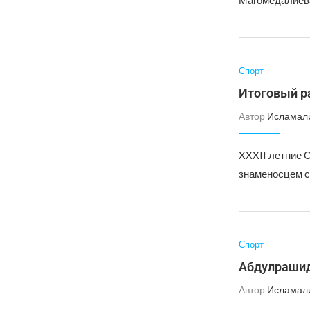
Магомедалиева
Спорт
Итоговый р
Автор
Исламал
XXXII летние 
знаменосцем с
Спорт
Абдулрашид
Автор
Исламал