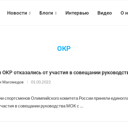
Новости
Блоги
Интервью
Видео
О 
ОКР
 ОКР отказались от участия в совещании руководс
и Магомедов
01.03.2022
и спортсменов Олимпийского комитета России приняли единогл
 участия в совещании руководства МОК с …