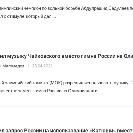
импийский чемпион по вольной борьбе Абдулрашид Садулаев п
л о стимуле, который дал …
ил музыку Чайковского вместо гимна России на Ол
и Магомедов
23.04.2021
 олимпийский комитет (МОК) разрешил использовать музыку П
 качестве замены гимна России на Олимпиадах и …
ил запрос России на использование «Катюши» вмест