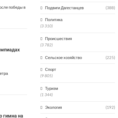
осле победы в
Подвиги Дагестанцев
(388)
Политика
(3 310)
Происшествия
(3 782)
импиадах
Сельское хозяйство
(225)
Спорт
етра
(9 805)
Туризм
(1 344)
Экология
(192)
о гимна на