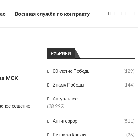
нас
Военная служба по контракту
РУБРИКИ
80-летие Победы
(129)
тва МОК
Zнамя Победы
(144)
Актуальное
асное решение
(28 999)
Антитеррор
(511)
Битва за Кавказ
(26)