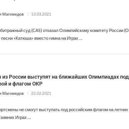
и Магомедов
13.03.2021
битражный суд (CAS) отказал Олимпийскому комитету России (О
 песни «Катюша» вместо гимна на Играх …
 из России выступят на ближайших Олимпиадах под
рой и флагом ОКР
и Магомедов
22.02.2021
ортсмены не смогут выступать под российским флагом на летни
и зимних Играх …