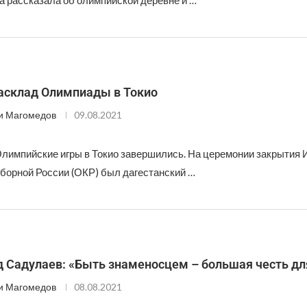
 рассказала об олимпийской деревне и …
асклад Олимпиады в Токио
и Магомедов
09.08.2021
Олимпийские игры в Токио завершились. На церемонии закрытия 
борной России (ОКР) был дагестанский …
 Садулаев: «Быть знаменосцем – большая честь дл
и Магомедов
08.08.2021