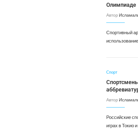
Олимпиаде
Автор
Исламал
Спортивный ар
использование
Спорт
Спортсмены
аббревиату
Автор
Исламал
Российские сп
играх в Токио 