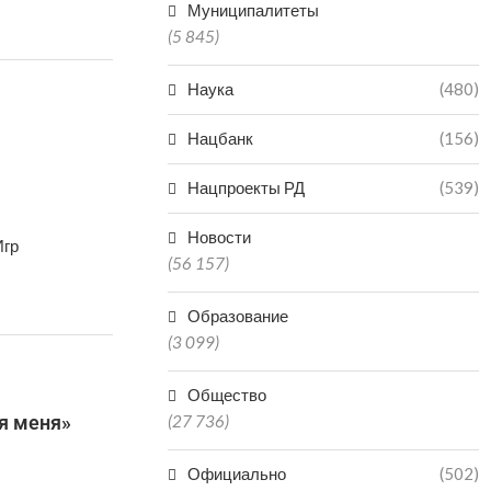
Муниципалитеты
(5 845)
Наука
(480)
Нацбанк
(156)
Нацпроекты РД
(539)
Новости
Игр
(56 157)
Образование
(3 099)
Общество
я меня»
(27 736)
Официально
(502)