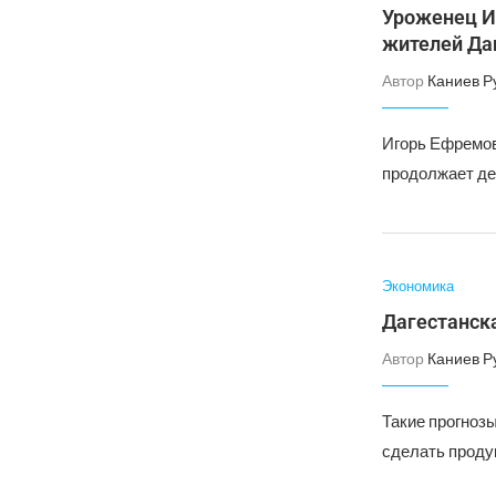
Уроженец И
жителей Да
Автор
Каниев Р
Игорь Ефремов
продолжает де
Экономика
Дагестанска
Автор
Каниев Р
Такие прогнозы
сделать проду