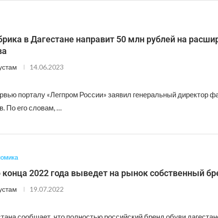
рика в Дагестане направит 50 млн рублей на расши
ва
устам
14.06.2023
ервью порталу «Легпром России» заявил генеральный директор 
. По его словам, …
номика
 конца 2022 года выведет на рынок собственный бр
устам
19.07.2022
тана сообщает, что полностью российский бренд обуви дагестан