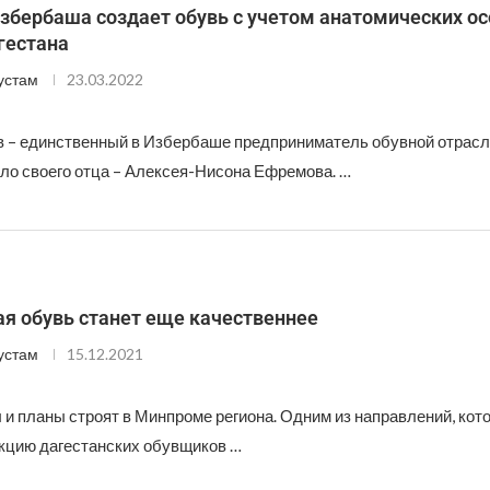
збербаша создает обувь с учетом анатомических ос
гестана
устам
23.03.2022
 – единственный в Избербаше предприниматель обувной отрасл
ло своего отца – Алексея-Нисона Ефремова. …
я обувь станет еще качественнее
устам
15.12.2021
 и планы строят в Минпроме региона. Одним из направлений, кот
кцию дагестанских обувщиков …