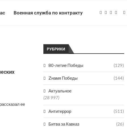
нас
Военная служба по контракту
РУБРИКИ
80-летие Победы
(129)
ческих
Zнамя Победы
(144)
Актуальное
(28 997)
рассказал ее
Антитеррор
(511)
Битва за Кавказ
(26)