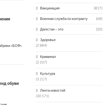
Вакцинация
(817)
рение
Военная служба по контракту
(68)
Дагестан – это
(20)
Здоровье
(2 884)
фабрики «БОФ»
Криминал
(2 107)
Культура
(3 217)
енд обуви
Лента новостей
(30 571)
ские