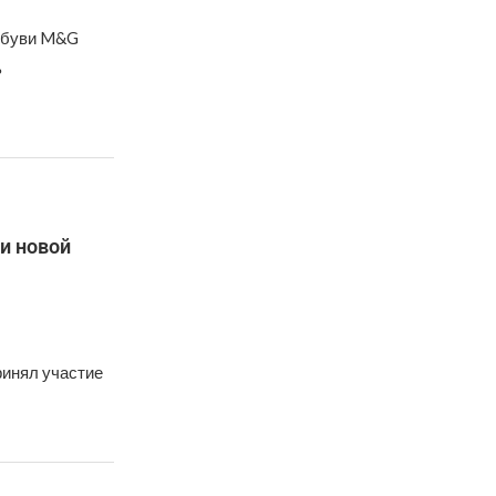
 обуви M&G
ь
и новой
ринял участие