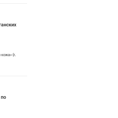
танских
кожа» (г.
 по