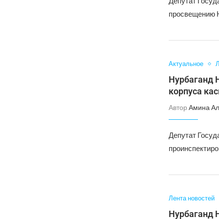
Депутат Госуд
просвещению Н
Актуальное
Л
Нурбаганд Н
корпуса ка
Автор
Амина А
Депутат Госуд
проинспектиро
Лента новостей
Нурбаганд 