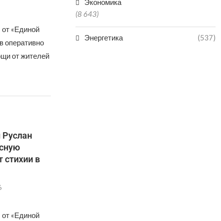
Экономика
(8 643)
 от «Единой
Энергетика
(537)
в оперативно
ощи от жителей
 Руслан
есную
 стихии в
6
 от «Единой