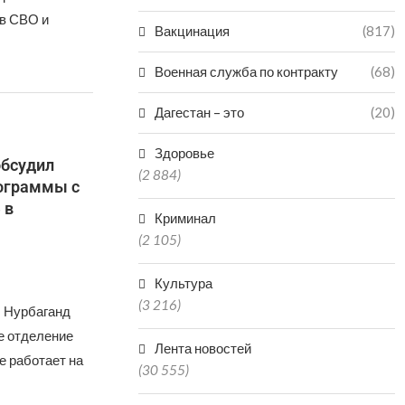
ов СВО и
Вакцинация
(817)
Военная служба по контракту
(68)
Дагестан – это
(20)
Здоровье
обсудил
(2 884)
ограммы с
 в
Криминал
(2 105)
Культура
(3 216)
ы Нурбаганд
е отделение
Лента новостей
е работает на
(30 555)