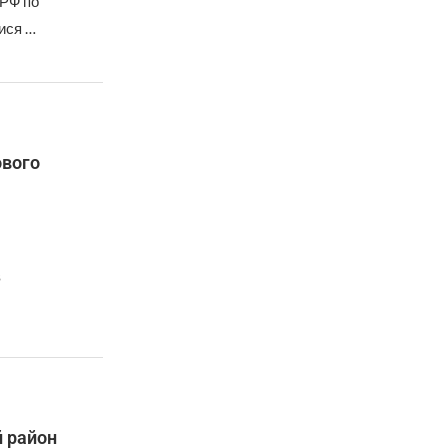
 РФ по
ися …
ового
в
 район