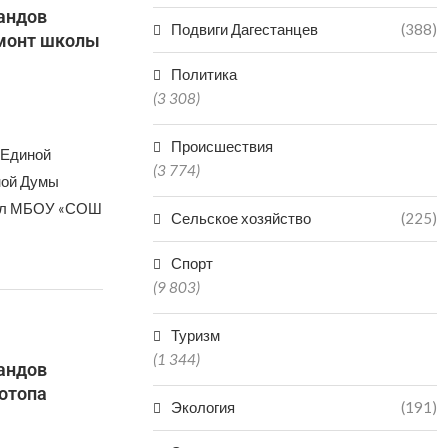
андов
Подвиги Дагестанцев
(388)
емонт школы
Политика
(3 308)
Происшествия
«Единой
(3 774)
ной Думы
тил МБОУ «СОШ
Сельское хозяйство
(225)
Спорт
(9 803)
Туризм
(1 344)
андов
отопа
Экология
(191)