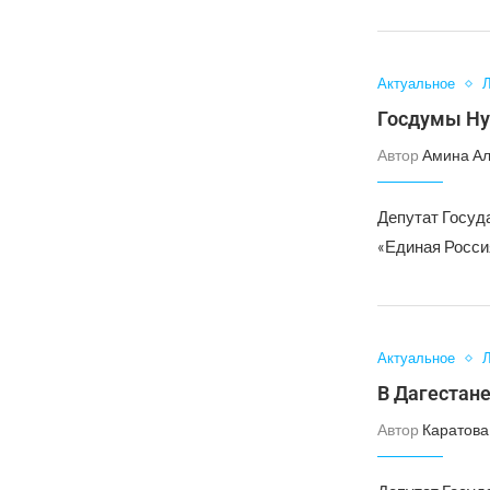
Актуальное
Л
Госдумы Ну
Автор
Амина А
Депутат Госуд
«Единая Росси
Актуальное
Л
В Дагестан
Автор
Каратова