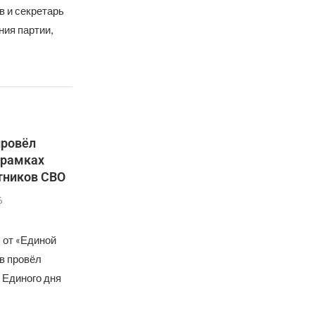
в и секретарь
ния партии,
провёл
 рамках
тников СВО
6
 от «Единой
в провёл
 Единого дня