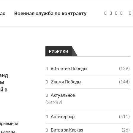
нас
Военная служба по контракту
РУБРИКИ
80-летие Победы
(129)
анд
Zнамя Победы
(144)
ем
й в
Актуальное
(28 989)
Антитеррор
(511)
приемной
Битва за Кавказ
(26)
 рамках