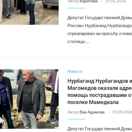
Автор
Каратова
19.05.2026
Депутат Государственной Думы
России» Нурбаганд Нурбагандо
отреагировал на просьбу о пом
столицы …
Новости
Нурбаганд Нурбагандов и
Магомедов оказали адр
помощь пострадавшим от
поселке Мамедкала
Автор
Ева Адамова
10.04.202
Депутат Государственной Думы