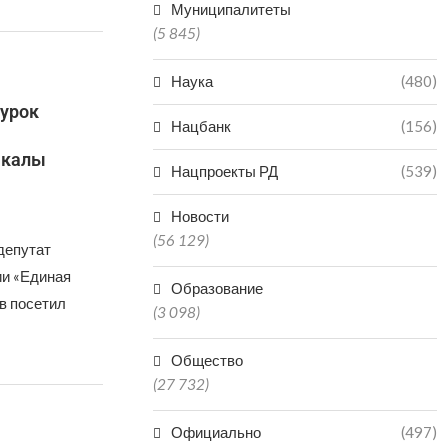
Муниципалитеты
(5 845)
Наука
(480)
 урок
Нацбанк
(156)
чкалы
Нацпроекты РД
(539)
Новости
(56 129)
депутат
ии «Единая
Образование
в посетил
(3 098)
Общество
(27 732)
Официально
(497)