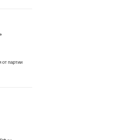
»
 от партии