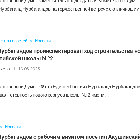
арственной Думы, заместитель председателя Комитета Госдумы
урбаганд Нурбагандов на торжественной встрече с отличившим
ента новостей
Новости
урбагандов проинспектировал ход строительства н
спийской школы N º2
лиева
13.03.2025
арственной Думы РФ от «Единой России» Нурбаганд Нурбагандо
вал готовность нового корпуса школы № 2 имени …
Новости
Нурбагандов с рабочим визитом посетил Акушинский