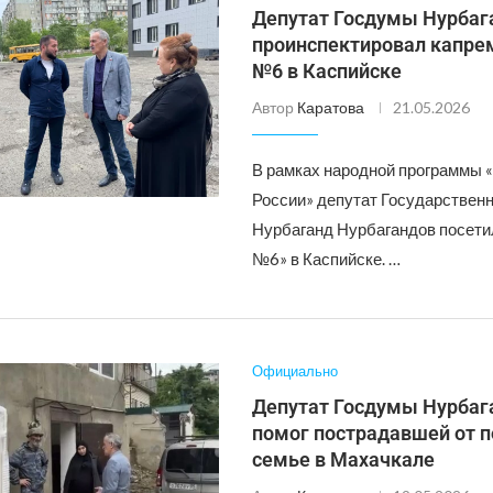
Депутат Госдумы Нурбаг
проинспектировал капр
№6 в Каспийске
Автор
Каратова
21.05.2026
В рамках народной программы 
России» депутат Государствен
Нурбаганд Нурбагандов посе
№6» в Каспийске. …
Официально
Депутат Госдумы Нурбаг
помог пострадавшей от п
семье в Махачкале