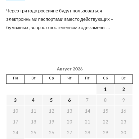
Через три года россияне будут пользоваться
электронными паспортами вместо действующих –
бумажных, вопрос о постепенном ходе замены …
Август 2026
Пн
Вт
Ср
Чт
Пт
Сб
Вс
1
2
3
4
5
6
7
8
9
10
11
12
13
14
15
16
17
18
19
20
21
22
23
24
25
26
27
28
29
30