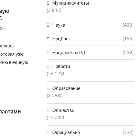
Муниципалитеты
(5 845)
рвую
С
Наука
(480)
025
Нацбанк
(156)
очередь
Нацпроекты РД
(539)
которая уже
ргию в единую
Новости
(56 129)
Образование
(3 098)
Общество
пастями
(27 732)
Официально
(497)