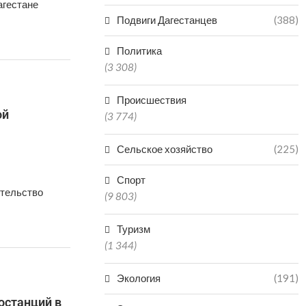
агестане
Подвиги Дагестанцев
(388)
Политика
(3 308)
Происшествия
ой
(3 774)
Сельское хозяйство
(225)
Спорт
ительство
(9 803)
Туризм
(1 344)
Экология
(191)
останций в