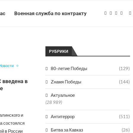
нас
Военная служба по контракту
РУБРИКИ
Новости
80-летие Победы
(129)
 введена в
Zнамя Победы
(144)
не
Актуальное
(28 989)
алинского и
Антитеррор
(511)
на состоялся
Битва за Кавказ
(26)
й в России