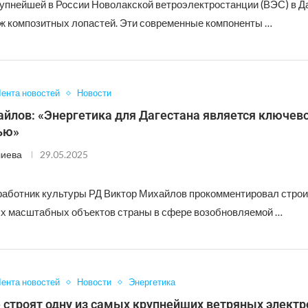
рупнейшей в России Новолакской ветроэлектростанции (ВЭС) в Д
ж композитных лопастей. Эти современные компоненты …
ента новостей
Новости
айлов: «Энергетика для Дагестана является ключев
ью»
лиева
29.05.2025
аботник культуры РД Виктор Михайлов прокомментировал стро
ых масштабных объектов страны в сфере возобновляемой …
ента новостей
Новости
Энергетика
 строят одну из самых крупнейших ветряных электр