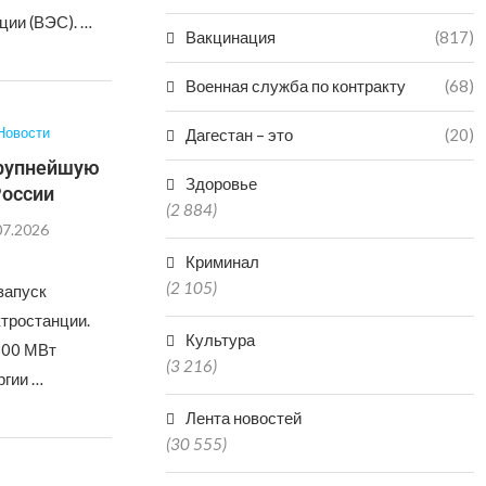
ции (ВЭС). …
Вакцинация
(817)
Военная служба по контракту
(68)
Новости
Дагестан – это
(20)
крупнейшую
Здоровье
России
(2 884)
07.2026
Криминал
(2 105)
запуск
ктростанции.
Культура
300 МВт
(3 216)
ргии …
Лента новостей
(30 555)