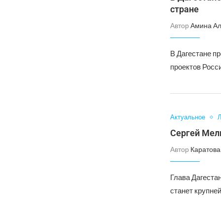
стране
Автор
Амина А
В Дагестане п
проектов Росс
Актуальное
Л
Сергей Мели
Автор
Каратова
Глава Дагеста
станет крупне