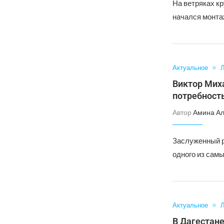
На ветряках к
начался монта
Актуальное
Л
Виктор Мих
потребност
Автор
Амина А
Заслуженный р
одного из сам
Актуальное
Л
В Дагестане