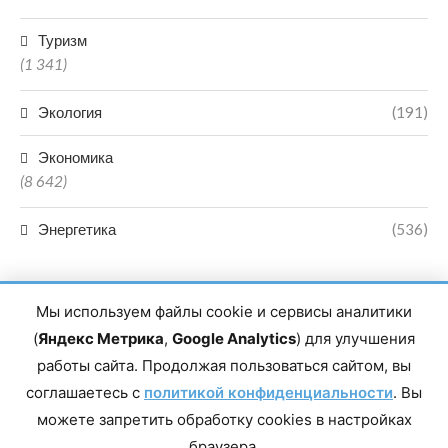
Туризм
(1 341)
Экология
(191)
Экономика
(8 642)
Энергетика
(536)
Мы используем файлы cookie и сервисы аналитики
(
Яндекс Метрика
,
Google Analytics
) для улучшения
работы сайта. Продолжая пользоваться сайтом, вы
Главный редактор сетевого издания Магомаев Тимур Нухович.
соглашаетесь с
политикой конфиденциальности
. Вы
Контакты редакции: 8(988)-292-94-34 Почта: vestiskfo@gmail.com По
можете запретить обработку cookies в настройках
вопросам сотрудничества: institut-media@yandex.ru Адрес: 367018,
Республика Дагестан, г. Махачкала, пр-т Насрутдинова, д. 1а. Все
браузера.