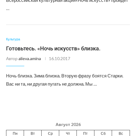
Всероссийская культурная акция«Ночь искусств» пройдет
…
Культура
Готовьтесь. «Ночь искусств» близка.
Автор
alieva.amina
16.10.2017
Ночь близка. Зима близка. Вторую фразу боятся Старки.
Вас ни та, ни другая пугать не должна. Мы …
Август 2026
Пн
Вт
Ср
Чт
Пт
Сб
Вс