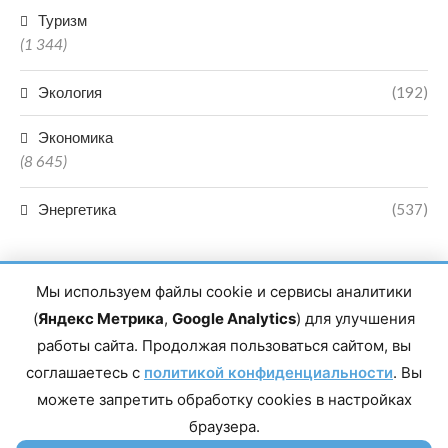
Туризм
(1 344)
Экология
(192)
Экономика
(8 645)
Энергетика
(537)
Мы используем файлы cookie и сервисы аналитики
(
Яндекс Метрика
,
Google Analytics
) для улучшения
работы сайта. Продолжая пользоваться сайтом, вы
Главный редактор сетевого издания Магомаев Тимур Нухович.
соглашаетесь с
Контакты редакции: 8(988)-292-94-34 Почта: vestiskfo@gmail.com По
политикой конфиденциальности
. Вы
вопросам сотрудничества: institut-media@yandex.ru Адрес: 367018,
можете запретить обработку cookies в настройках
Республика Дагестан, г. Махачкала, пр-т Насрутдинова, д. 1а. Все
права защищены. Копирование и использование полных материалов
браузера.
запрещено, частичное цитирование возможно только при условии