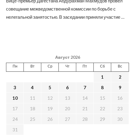
Вице-премьер Дагестана Абдурахман Махмудов провел
совещание межведомственной комиссии по борьбе с
нелегальной занятостью. В заседании приняли участие …
Август 2026
Пн
Вт
Ср
Чт
Пт
Сб
Вс
1
2
3
4
5
6
7
8
9
10
11
12
13
14
15
16
17
18
19
20
21
22
23
24
25
26
27
28
29
30
31