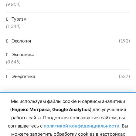
(9 804)
Туризм
(1 344)
Экология
(192)
Экономика
(8 645)
Энергетика
(537)
Мы используем файлы cookie и сервисы аналитики
(
Яндекс Метрика
,
Google Analytics
) для улучшения
работы сайта. Продолжая пользоваться сайтом, вы
Главный редактор сетевого издания Магомаев Тимур Нухович.
соглашаетесь с
Контакты редакции: 8(988)-292-94-34 Почта: vestiskfo@gmail.com По
политикой конфиденциальности
. Вы
вопросам сотрудничества: institut-media@yandex.ru Адрес: 367018,
можете запретить обработку cookies в настройках
Республика Дагестан, г. Махачкала, пр-т Насрутдинова, д. 1а. Все