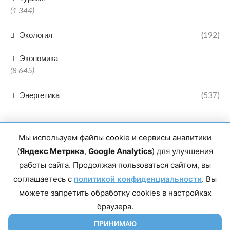
(1 344)
Экология
(192)
Экономика
(8 645)
Энергетика
(537)
Мы используем файлы cookie и сервисы аналитики
(
Яндекс Метрика
,
Google Analytics
) для улучшения
работы сайта. Продолжая пользоваться сайтом, вы
Главный редактор сетевого издания Магомаев Тимур Нухович.
соглашаетесь с
Контакты редакции: 8(988)-292-94-34 Почта: vestiskfo@gmail.com По
политикой конфиденциальности
. Вы
вопросам сотрудничества: institut-media@yandex.ru Адрес: 367018,
можете запретить обработку cookies в настройках
Республика Дагестан, г. Махачкала, пр-т Насрутдинова, д. 1а. Все
права защищены. Копирование и использование полных материалов
браузера.
запрещено, частичное цитирование возможно только при условии
гиперссылки на сайт mirmol.ru. 16+
ПРИНИМАЮ