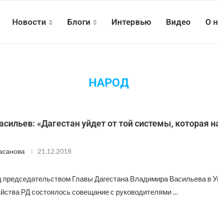
Новости
Блоги
Интервью
Видео
О 
НАРОД
сильев: «Дагестан уйдет от той системы, которая 
асанова
21.12.2018
д председательством Главы Дагестана Владимира Васильева в У
яйства РД состоялось совещание с руководителями …