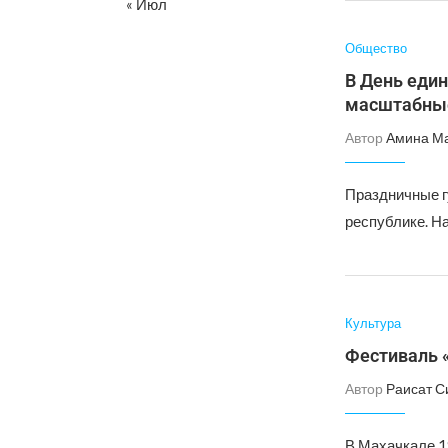
« Июл
Общество
В День един
масштабны
Автор
Амина М
Праздничные г
республике. Н
Культура
Фестиваль 
Автор
Раисат С
В Махачкале 1