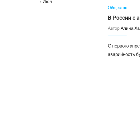
« Июл
Общество
В России с 
Автор
Алина Ха
С первого апр
аварийность б