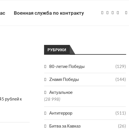
нас
Военная служба по контракту
РУБРИКИ
80-летие Победы
(129)
Zнамя Победы
(144)
Актуальное
45 рублей к
(28 998)
Антитеррор
(511)
Битва за Кавказ
(26)