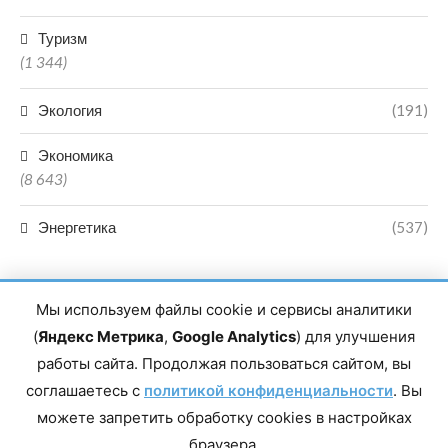
Туризм
(1 344)
Экология
(191)
Экономика
(8 643)
Энергетика
(537)
Мы используем файлы cookie и сервисы аналитики
(
Яндекс Метрика
,
Google Analytics
) для улучшения
работы сайта. Продолжая пользоваться сайтом, вы
Главный редактор сетевого издания Магомаев Тимур Нухович.
соглашаетесь с
Контакты редакции: 8(988)-292-94-34 Почта: vestiskfo@gmail.com По
политикой конфиденциальности
. Вы
вопросам сотрудничества: institut-media@yandex.ru Адрес: 367018,
можете запретить обработку cookies в настройках
Республика Дагестан, г. Махачкала, пр-т Насрутдинова, д. 1а. Все
права защищены. Копирование и использование полных материалов
браузера.