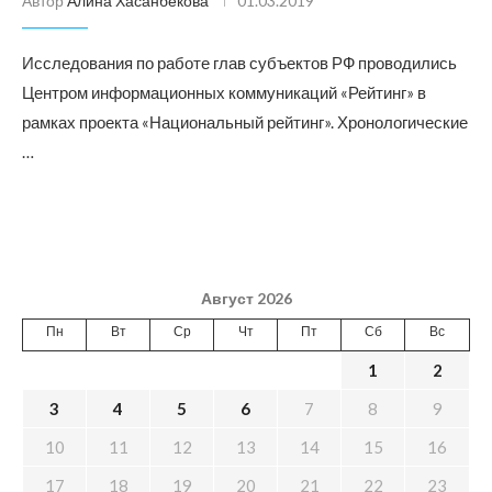
Автор
Алина Хасанбекова
01.03.2019
Исследования по работе глав субъектов РФ проводились
Центром информационных коммуникаций «Рейтинг» в
рамках проекта «Национальный рейтинг». Хронологические
…
Август 2026
Пн
Вт
Ср
Чт
Пт
Сб
Вс
1
2
3
4
5
6
7
8
9
10
11
12
13
14
15
16
17
18
19
20
21
22
23