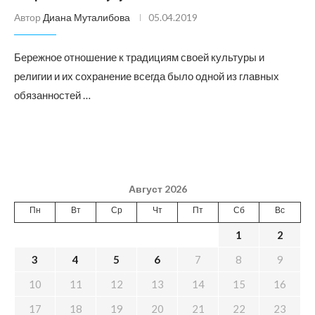
Автор
Диана Муталибова
05.04.2019
Бережное отношение к традициям своей культуры и
религии и их сохранение всегда было одной из главных
обязанностей …
Август 2026
Пн
Вт
Ср
Чт
Пт
Сб
Вс
1
2
3
4
5
6
7
8
9
10
11
12
13
14
15
16
17
18
19
20
21
22
23