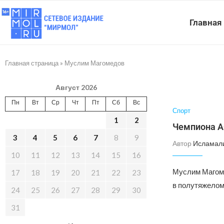
Главная
Главная страница
»
Муслим Магомедов
Август 2026
Пн
Вт
Ср
Чт
Пт
Сб
Вс
Спорт
1
2
Чемпиона А
3
4
5
6
7
8
9
Автор
Исламал
10
11
12
13
14
15
16
Муслим Магоме
17
18
19
20
21
22
23
в полутяжелом 
24
25
26
27
28
29
30
31