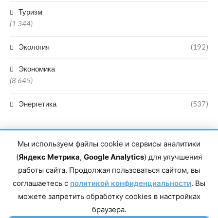
Туризм
(1 344)
Экология
(192)
Экономика
(8 645)
Энергетика
(537)
Мы используем файлы cookie и сервисы аналитики
(
Яндекс Метрика
,
Google Analytics
) для улучшения
работы сайта. Продолжая пользоваться сайтом, вы
Главный редактор сетевого издания Магомаев Тимур Нухович.
соглашаетесь с
Контакты редакции: 8(988)-292-94-34 Почта: vestiskfo@gmail.com По
политикой конфиденциальности
. Вы
вопросам сотрудничества: institut-media@yandex.ru Адрес: 367018,
можете запретить обработку cookies в настройках
Республика Дагестан, г. Махачкала, пр-т Насрутдинова, д. 1а. Все
права защищены. Копирование и использование полных материалов
браузера.
запрещено, частичное цитирование возможно только при условии