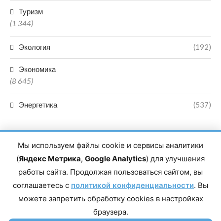
Туризм
(1 344)
Экология
(192)
Экономика
(8 645)
Энергетика
(537)
Мы используем файлы cookie и сервисы аналитики
(
Яндекс Метрика
,
Google Analytics
) для улучшения
работы сайта. Продолжая пользоваться сайтом, вы
Главный редактор сетевого издания Магомаев Тимур Нухович.
соглашаетесь с
Контакты редакции: 8(988)-292-94-34 Почта: vestiskfo@gmail.com По
политикой конфиденциальности
. Вы
вопросам сотрудничества: institut-media@yandex.ru Адрес: 367018,
можете запретить обработку cookies в настройках
Республика Дагестан, г. Махачкала, пр-т Насрутдинова, д. 1а. Все
права защищены. Копирование и использование полных материалов
браузера.
запрещено, частичное цитирование возможно только при условии