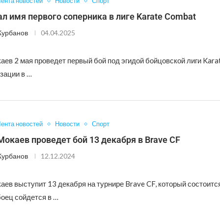
ента новостей
Новости
Спорт
л имя первого соперника в лиге Karate Combat
Курбанов
04.04.2025
ев 2 мая проведет первый бой под эгидой бойцовской лиги Kara
зации в …
ента новостей
Новости
Спорт
окаев проведет бой 13 декабря в Brave CF
Курбанов
12.12.2024
ев выступит 13 декабря на турнире Brave CF, который состоится
боец сойдется в …