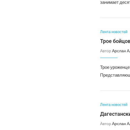
занимает деся
Лента новостей
Трое бойцов
Автор
Арслан А
Трое уроженцев
Представляющ
Лента новостей
Дагестански
Автор
Арслан А