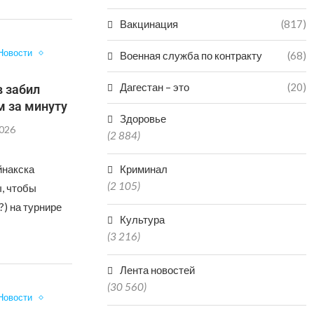
Вакцинация
(817)
Новости
Военная служба по контракту
(68)
Дагестан – это
(20)
в забил
м за минуту
Здоровье
2026
(2 884)
йнакска
Криминал
(2 105)
, чтобы
?) на турнире
Культура
(3 216)
Лента новостей
(30 560)
Новости