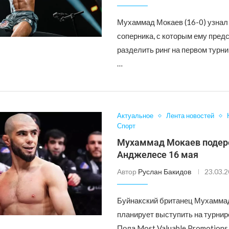
Мухаммад Мокаев (16-0) узнал
соперника, с которым ему пред
разделить ринг на первом турн
…
Актуальное
Лента новостей
Спорт
Мухаммад Мокаев подере
Анджелесе 16 мая
Автор
Руслан Бакидов
23.03.
Буйнакский британец Мухамма
планирует выступить на турнир
Пола Most Valuable Promotions