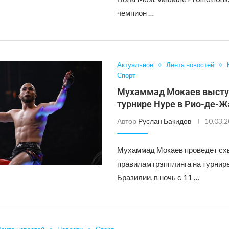
чемпион …
Актуальное
Лента новостей
Спорт
Мухаммад Мокаев высту
турнире Hype в Рио-де-
Автор
Руслан Бакидов
10.03.
Мухаммад Мокаев проведет схв
правилам грэпплинга на турнире
Бразилии, в ночь с 11 …