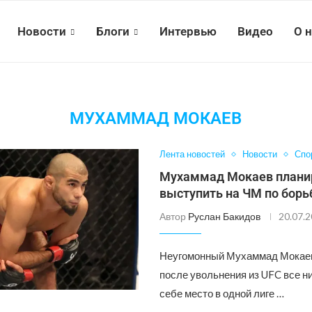
Новости
Блоги
Интервью
Видео
О 
МУХАММАД МОКАЕВ
Лента новостей
Новости
Спо
Мухаммад Мокаев плани
выступить на ЧМ по борь
Автор
Руслан Бакидов
20.07.
Неугомонный Мухаммад Мокаев
после увольнения из UFC все ни
себе место в одной лиге …