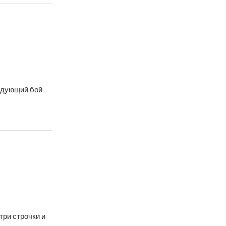
едующий бой
три строчки и