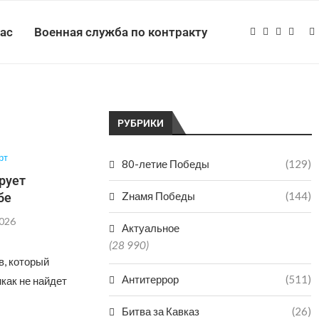
нас
Военная служба по контракту
РУБРИКИ
рт
80-летие Победы
(129)
рует
Zнамя Победы
(144)
бе
2026
Актуальное
(28 990)
, который
Антитеррор
(511)
как не найдет
Битва за Кавказ
(26)