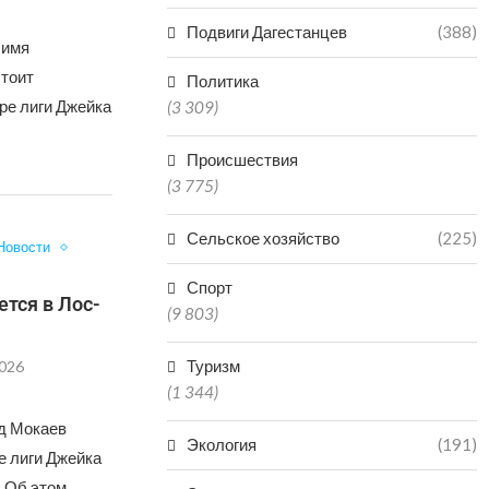
Подвиги Дагестанцев
(388)
 имя
стоит
Политика
ире лиги Джейка
(3 309)
Происшествия
(3 775)
Сельское хозяйство
(225)
Новости
Спорт
тся в Лос-
(9 803)
Туризм
2026
(1 344)
д Мокаев
Экология
(191)
е лиги Джейка
. Об этом