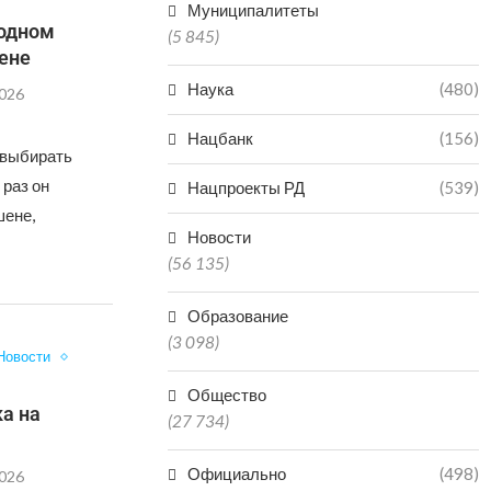
Муниципалитеты
 одном
(5 845)
ене
Наука
(480)
2026
Нацбанк
(156)
 выбирать
 раз он
Нацпроекты РД
(539)
шене,
Новости
(56 135)
Образование
(3 098)
Новости
Общество
а на
(27 734)
Официально
(498)
2026