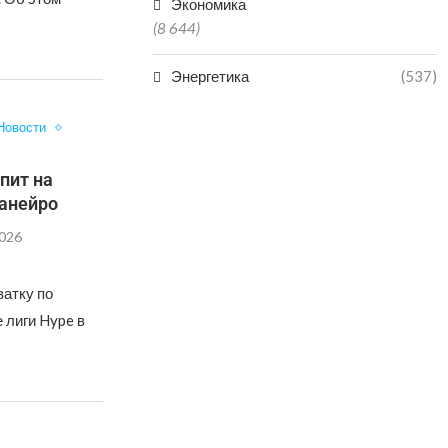
Экономика
(8 644)
Энергетика
(537)
Новости
пит на
Жанейро
2026
атку по
 лиги Hype в