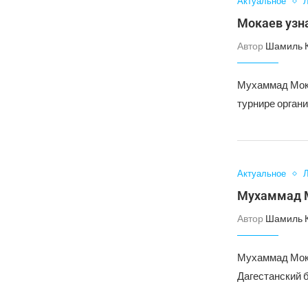
Актуальное
Л
Мокаев узна
Автор
Шамиль 
Мухаммад Мока
турнире органи
Актуальное
Л
Мухаммад М
Автор
Шамиль 
Мухаммад Мока
Дагестанский 