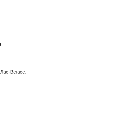
е
 Лас-Вегасе.