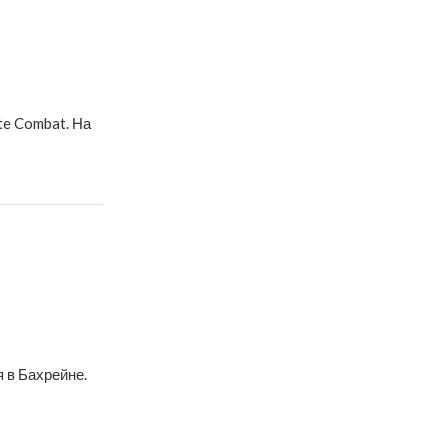
te Combat. На
 в Бахрейне.