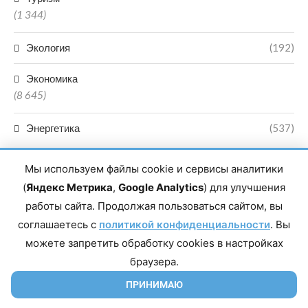
(1 344)
Экология
(192)
Экономика
(8 645)
Энергетика
(537)
Мы используем файлы cookie и сервисы аналитики
(
Яндекс Метрика
,
Google Analytics
) для улучшения
работы сайта. Продолжая пользоваться сайтом, вы
соглашаетесь с
политикой конфиденциальности
. Вы
Главный редактор сетевого издания Магомаев Тимур Нухович.
Контакты редакции: 8(988)-292-94-34 Почта: vestiskfo@gmail.com По
можете запретить обработку cookies в настройках
вопросам сотрудничества: institut-media@yandex.ru Адрес: 367018,
браузера.
Республика Дагестан, г. Махачкала, пр-т Насрутдинова, д. 1а. Все
права защищены. Копирование и использование полных материалов
запрещено, частичное цитирование возможно только при условии
ПРИНИМАЮ
гиперссылки на сайт mirmol.ru. 16+