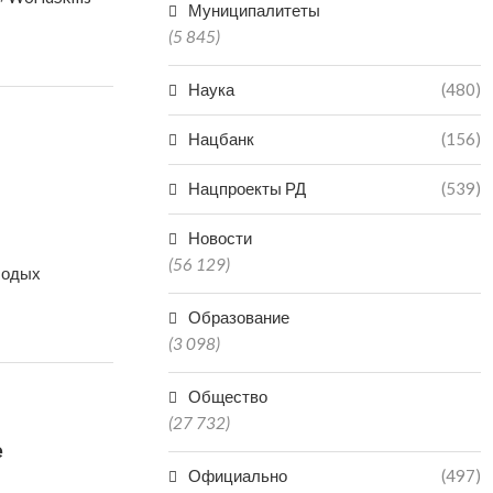
Муниципалитеты
(5 845)
Наука
(480)
Нацбанк
(156)
Нацпроекты РД
(539)
Новости
(56 129)
лодых
Образование
(3 098)
Общество
(27 732)
е
Официально
(497)