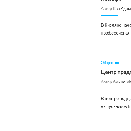
Автор
Ева Адам
В Кизляре нач
профессионалы»
Общество
Центр пред
Автор
Амина М
В центре подд
выпускников ВУ