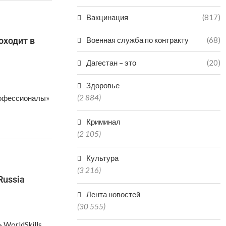
Вакцинация
(817)
оходит в
Военная служба по контракту
(68)
Дагестан – это
(20)
Здоровье
(2 884)
рофессионалы»
Криминал
(2 105)
Культура
(3 216)
Russia
Лента новостей
(30 555)
WorldSkills