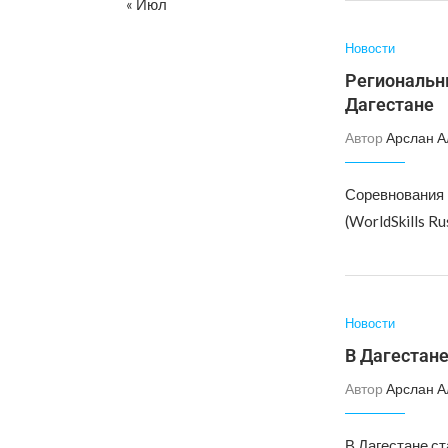
« Июл
Новости
Региональн
Дагестане
Автор
Арслан А
Соревнования 
(WorldSkills R
Новости
В Дагестане
Автор
Арслан А
В Дагестане с