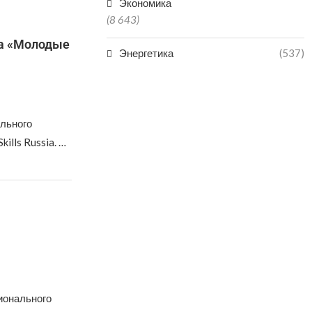
Экономика
(8 643)
та «Молодые
Энергетика
(537)
ального
lls Russia. …
ионального