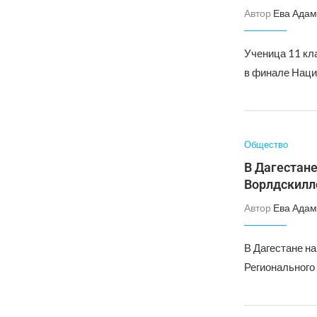
Автор
Ева Адам
Ученица 11 кл
в финале Наци
Общество
В Дагестан
Ворлдскилл
Автор
Ева Адам
В Дагестане н
Регионального