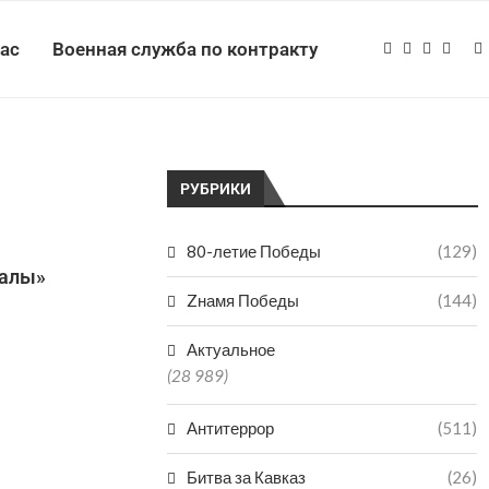
нас
Военная служба по контракту
РУБРИКИ
80-летие Победы
(129)
налы»
Zнамя Победы
(144)
Актуальное
(28 989)
Антитеррор
(511)
Битва за Кавказ
(26)