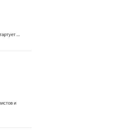
тартует …
истов и