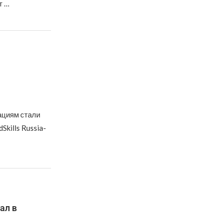
т …
ациям стали
kills Russia-
ал в