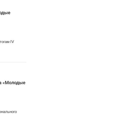
лодые
тогам IV
та «Молодые
онального