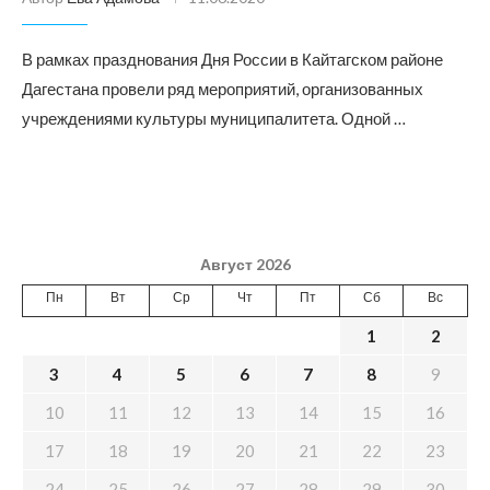
В рамках празднования Дня России в Кайтагском районе
Дагестана провели ряд мероприятий, организованных
учреждениями культуры муниципалитета. Одной …
Август 2026
Пн
Вт
Ср
Чт
Пт
Сб
Вс
1
2
3
4
5
6
7
8
9
10
11
12
13
14
15
16
17
18
19
20
21
22
23
24
25
26
27
28
29
30