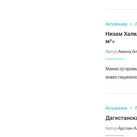
Актуальное
Л
Низам Халил
м²»
Автор
Амина А
Министр промы
инвестиционно
Актуальное
Л
Дагестанск
Автор
Арслан А