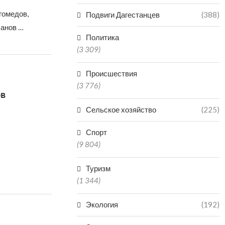
гомедов,
Подвиги Дагестанцев
(388)
санов …
Политика
(3 309)
Происшествия
(3 776)
ов
Сельское хозяйство
(225)
Спорт
(9 804)
Туризм
(1 344)
Экология
(192)