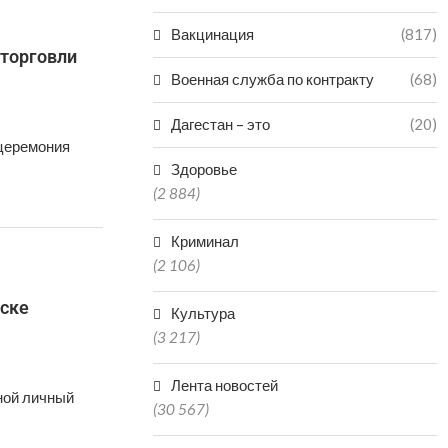
Вакцинация
(817)
 торговли
Военная служба по контракту
(68)
Дагестан – это
(20)
 церемония
Здоровье
(2 884)
Криминал
(2 106)
йске
Культура
(3 217)
Лента новостей
ной личный
(30 567)