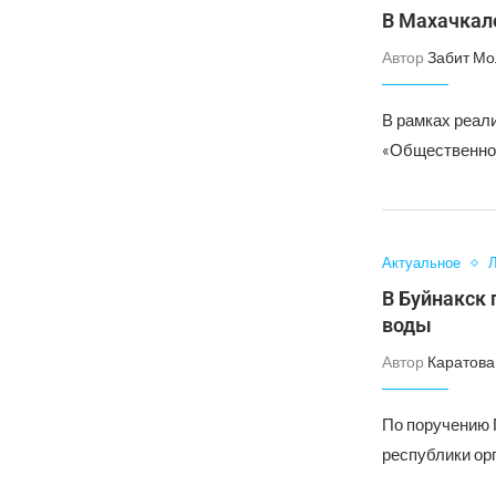
В Махачкал
Автор
Забит Мо
В рамках реал
«Общественное
Актуальное
Л
В Буйнакск 
воды
Автор
Каратова
По поручению 
республики орг