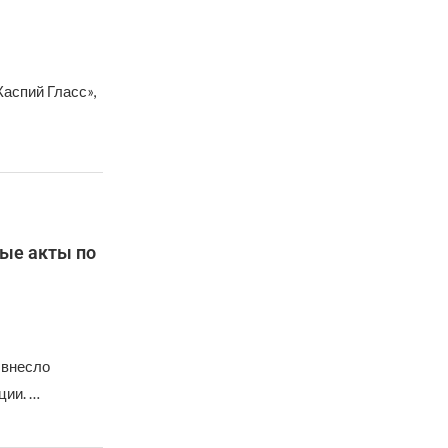
аспий Гласс»,
ые акты по
 внесло
ции. …