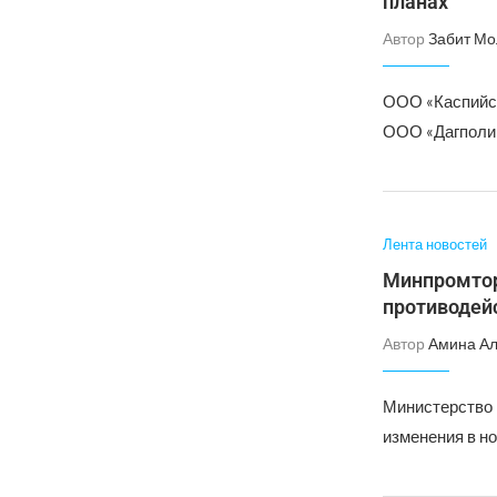
планах
Автор
Забит Мо
ООО «Каспийск
ООО «Дагполим
Лента новостей
Минпромтор
противодей
Автор
Амина А
Министерство 
изменения в н