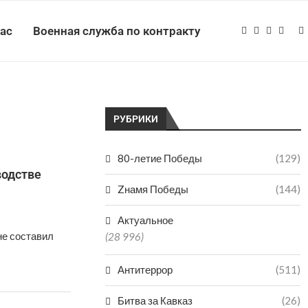
нас
Военная служба по контракту
РУБРИКИ
80-летие Победы
(129)
водстве
Zнамя Победы
(144)
Актуальное
не составил
(28 996)
Антитеррор
(511)
Битва за Кавказ
(26)