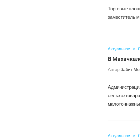
Торговые площ
заместитель м
Актуальное
Л
В Махачкал
Автор
Забит Мо
Администрация
сельхозтоваро
малотоннажных
Актуальное
Л