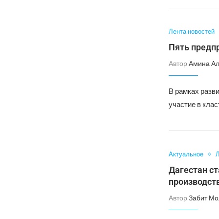
Лента новостей
Пять предпр
Автор
Амина А
В рамках разв
участие в кла
Актуальное
Л
Дагестан с
производст
Автор
Забит Мо