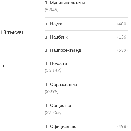
Муниципалитеты
(5 845)
Наука
(480)
118 тысяч
Нацбанк
(156)
Нацпроекты РД
(539)
Новости
ого
(56 142)
Образование
(3 099)
Общество
(27 735)
Официально
(498)