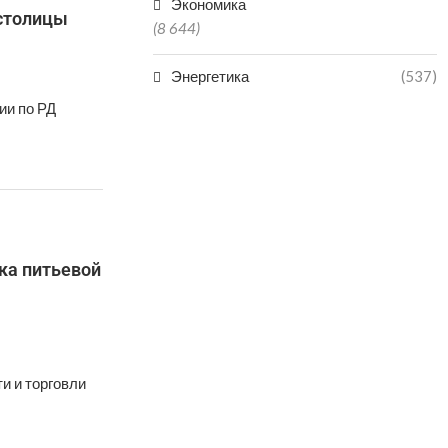
Экономика
столицы
(8 644)
Энергетика
(537)
ии по РД
ка питьевой
и и торговли