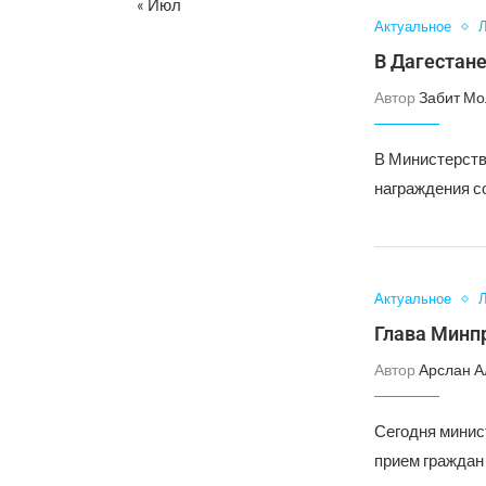
« Июл
Актуальное
Л
В Дагестан
Автор
Забит Мо
В Министерств
награждения с
Актуальное
Л
Глава Минп
Автор
Арслан А
Сегодня минис
прием граждан