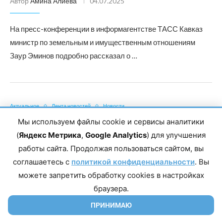
Автор
Амина Алиева
04.07.2025
На пресс-конференции в информагентстве ТАСС Кавказ
министр по земельным и имущественным отношениям
Заур Эминов подробно рассказал о …
Актуальное
Лента новостей
Новости
Заур Эминов рассказал о ключевых судебных
Мы используем файлы cookie и сервисы аналитики
делах в сфере земельно-имущественных
(
Яндекс Метрика
,
Google Analytics
) для улучшения
отношений
работы сайта. Продолжая пользоваться сайтом, вы
Автор
соглашаетесь с
Амина Алиева
политикой конфиденциальности
04.07.2025
. Вы
можете запретить обработку cookies в настройках
браузера.
На пресс-конференции в информагентстве ТАСС Кавказ
министр по земельным и имущественным отношениям
ПРИНИМАЮ
Заур Эминов подробно рассказал о …