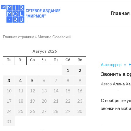
Главная
Главная страница
»
Михаил Осеевский
Август 2026
Пн
Вт
Ср
Чт
Пт
Сб
Вс
Антитеррор
Н
1
2
Звонить в о
3
4
5
6
7
8
9
Автор
Алина Ха
10
11
12
13
14
15
16
С ноября теку
17
18
19
20
21
22
23
звонки на моб
24
25
26
27
28
29
30
31