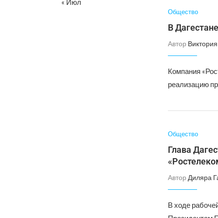
« Июл
Общество
В Дагестане
Автор
Виктория
Компания «Рос
реализацию про
Общество
Глава Даге
«Ростелеко
Автор
Диляра Г
В ходе рабоче