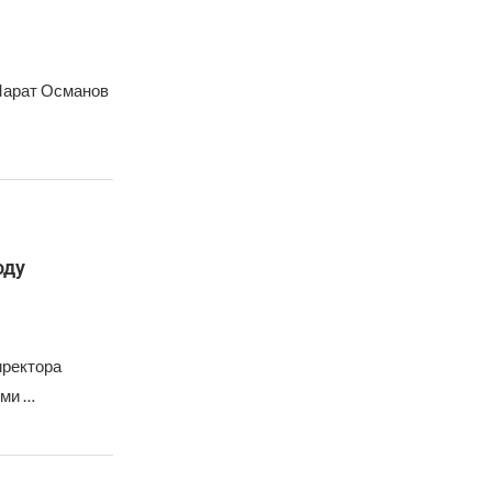
Марат Османов
оду
иректора
ыми …