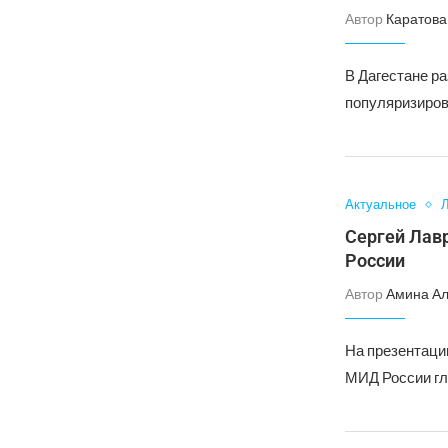
Автор
Каратова
В Дагестане р
популяризиров
Актуальное
Л
Сергей Лав
России
Автор
Амина А
На презентации
МИД России гл