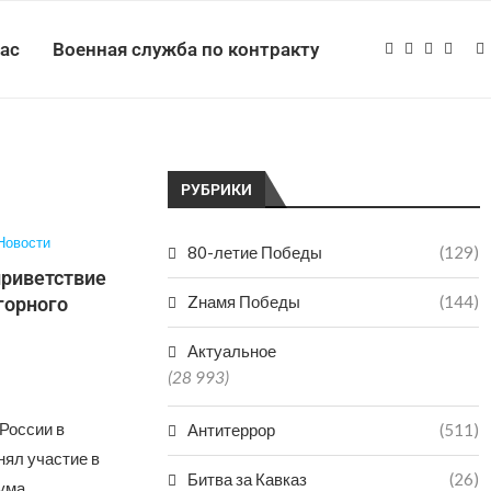
нас
Военная служба по контракту
РУБРИКИ
Новости
80-летие Победы
(129)
приветствие
Zнамя Победы
(144)
горного
Актуальное
(28 993)
России в
Антитеррор
(511)
ял участие в
Битва за Кавказ
(26)
ума