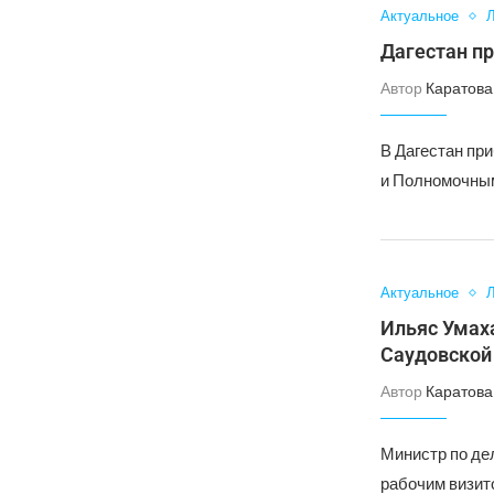
Актуальное
Л
Дагестан пр
Автор
Каратова
В Дагестан пр
и Полномочным
Актуальное
Л
Ильяс Умаха
Саудовской
Автор
Каратова
Министр по де
рабочим визито