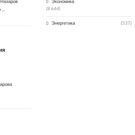
 Назаров
Экономика
(8 644)
е …
Энергетика
(537)
ия
харова