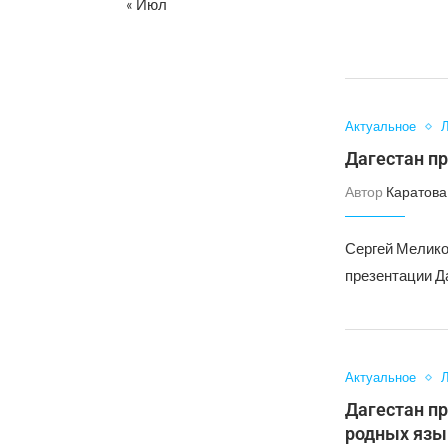
« Июл
Актуальное
Л
Дагестан п
Автор
Каратова
Сергей Мелико
презентации Д
Актуальное
Л
Дагестан п
родных язы