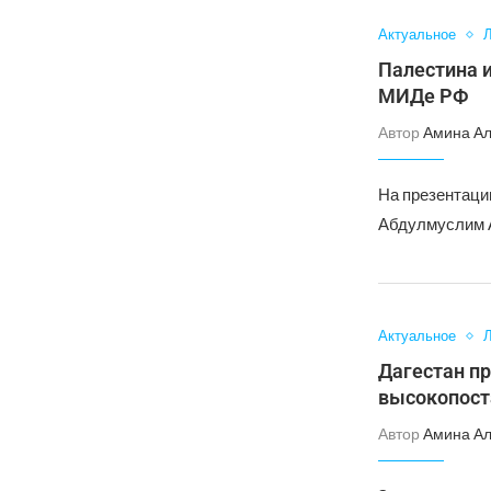
Актуальное
Л
Палестина и
МИДе РФ
Автор
Амина А
На презентаци
Абдулмуслим А
Актуальное
Л
Дагестан пр
высокопост
Автор
Амина А