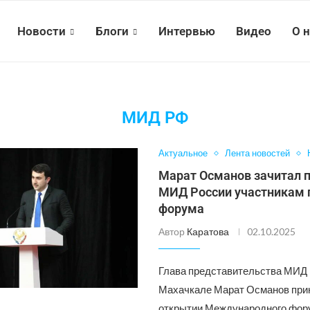
Новости
Блоги
Интервью
Видео
О 
МИД РФ
Актуальное
Лента новостей
Марат Османов зачитал 
МИД России участникам 
форума
Автор
Каратова
02.10.2025
Глава представительства МИД 
Махачкале Марат Османов прин
открытии Международного фор