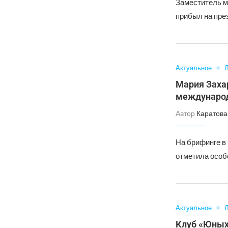
Заместитель м
прибыл на пре
Актуальное
Л
Мария Захар
международ
Автор
Каратова
На брифинге в
отметила особ
Актуальное
Л
Клуб «Юных