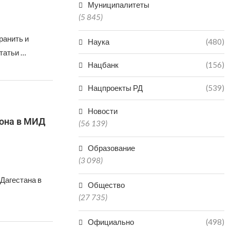
Муниципалитеты
(5 845)
ранить и
Наука
(480)
татьи …
Нацбанк
(156)
Нацпроекты РД
(539)
Новости
иона в МИД
(56 139)
Образование
(3 098)
Дагестана в
Общество
(27 735)
Официально
(498)