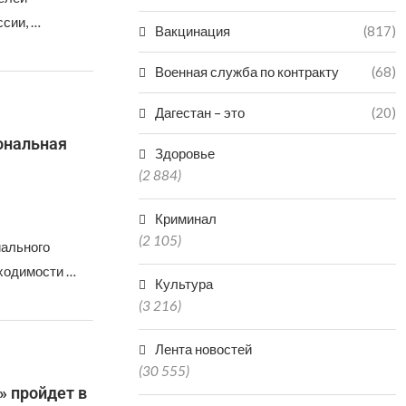
ссии, …
Вакцинация
(817)
Военная служба по контракту
(68)
Дагестан – это
(20)
ональная
Здоровье
(2 884)
Криминал
(2 105)
иального
ходимости …
Культура
(3 216)
Лента новостей
(30 555)
 пройдет в