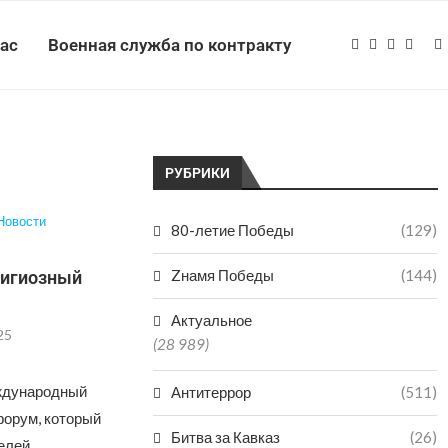
нас
Военная служба по контракту
РУБРИКИ
Новости
80-летие Победы
(129)
I
Zнамя Победы
(144)
игиозный
Актуальное
25
(28 989)
еждународный
Антитеррор
(511)
орум, который
Битва за Кавказ
(26)
телей