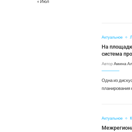
« Июл
Актуальное
Л
На площадк
система пр
Автор
Амина А
Одна из диску
планирования 
Актуальное
К
Межрегиона