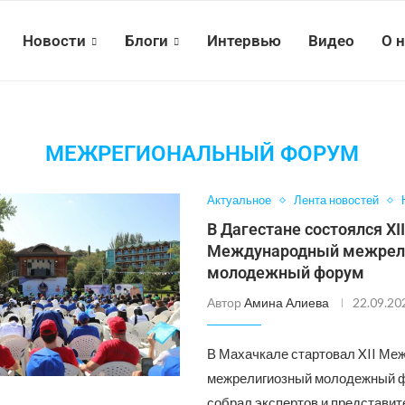
Новости
Блоги
Интервью
Видео
О 
МЕЖРЕГИОНАЛЬНЫЙ ФОРУМ
Актуальное
Лента новостей
В Дагестане состоялся XI
Международный межрел
молодежный форум
Автор
Амина Алиева
22.09.20
В Махачкале стартовал XII М
межрелигиозный молодежный ф
собрал экспертов и представи