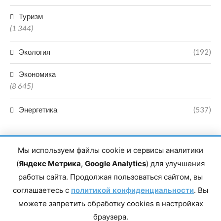
Туризм
(1 344)
Экология
(192)
Экономика
(8 645)
Энергетика
(537)
Мы используем файлы cookie и сервисы аналитики
(
Яндекс Метрика
,
Google Analytics
) для улучшения
работы сайта. Продолжая пользоваться сайтом, вы
Главный редактор сетевого издания Магомаев Тимур Нухович.
соглашаетесь с
Контакты редакции: 8(988)-292-94-34 Почта: vestiskfo@gmail.com По
политикой конфиденциальности
. Вы
вопросам сотрудничества: institut-media@yandex.ru Адрес: 367018,
можете запретить обработку cookies в настройках
Республика Дагестан, г. Махачкала, пр-т Насрутдинова, д. 1а. Все
права защищены. Копирование и использование полных материалов
браузера.
запрещено, частичное цитирование возможно только при условии