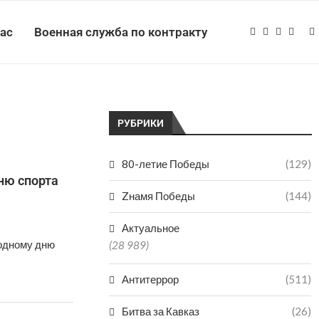
нас
Военная служба по контракту
РУБРИКИ
80-летие Победы
(129)
ню спорта
Zнамя Победы
(144)
Актуальное
одному дню
(28 989)
Антитеррор
(511)
Битва за Кавказ
(26)