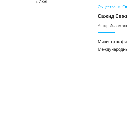
« Июл
Общество
Сп
Сажид Сажи
Автор
Исламал
Министр по фи
Международным