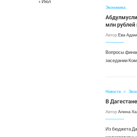
« Июл
Экономика
Абдулмусли
млн рублей
Автор
Ева Адам
Вопросы финан
заседании Ком
Новости
Эко
В Дагестан
Автор
Алина Ха
Из бюджета Да