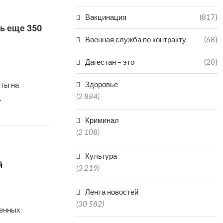
Вакцинация
(817)
ь еще 350
Военная служба по контракту
(68)
Дагестан – это
(20)
Здоровье
ты на
(2 884)
…
Криминал
(2 108)
Культура
й
(3 219)
Лента новостей
(30 582)
венных