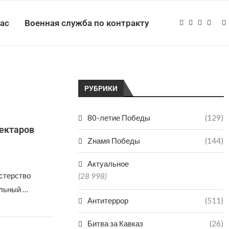
нас
Военная служба по контракту
РУБРИКИ
80-летие Победы
(129)
гектаров
Zнамя Победы
(144)
Актуальное
стерство
(28 998)
альный …
Антитеррор
(511)
Битва за Кавказ
(26)