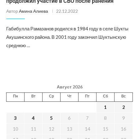
продолжил участие в СВО после ранения
Автор
Амина Алиева
22.12.2022
Габибулла Рамазанов родился в 1984 году в селе Шукты
Акушинского района. В 2001 году закончил Шуктынскую
среднюю …
Август 2026
Пн
Вт
Ср
Чт
Пт
Сб
Вс
1
2
3
4
5
6
7
8
9
10
11
12
13
14
15
16