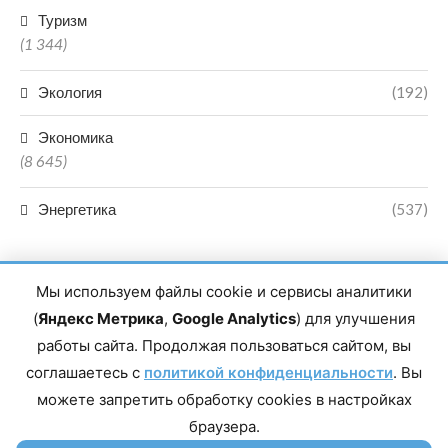
Туризм
(1 344)
Экология
(192)
Экономика
(8 645)
Энергетика
(537)
Мы используем файлы cookie и сервисы аналитики
(
Яндекс Метрика
,
Google Analytics
) для улучшения
работы сайта. Продолжая пользоваться сайтом, вы
Главный редактор сетевого издания Магомаев Тимур Нухович.
соглашаетесь с
Контакты редакции: 8(988)-292-94-34 Почта: vestiskfo@gmail.com По
политикой конфиденциальности
. Вы
вопросам сотрудничества: institut-media@yandex.ru Адрес: 367018,
можете запретить обработку cookies в настройках
Республика Дагестан, г. Махачкала, пр-т Насрутдинова, д. 1а. Все
права защищены. Копирование и использование полных материалов
браузера.
запрещено, частичное цитирование возможно только при условии