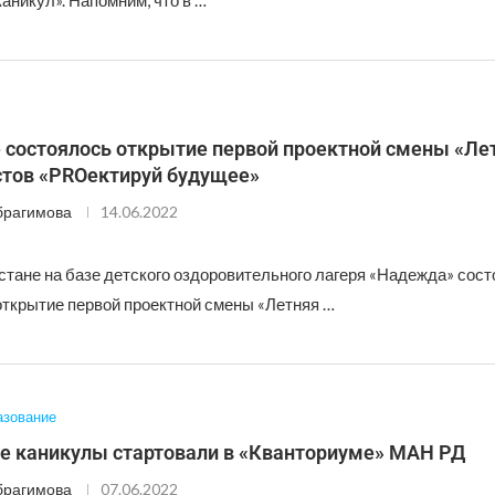
аникул». Напомним, что в …
е состоялось открытие первой проектной смены «Ле
тов «PROектируй будущее»
брагимова
14.06.2022
стане на базе детского оздоровительного лагеря «Надежда» сос
ткрытие первой проектной смены «Летняя …
азование
 каникулы стартовали в «Кванториуме» МАН РД
брагимова
07.06.2022