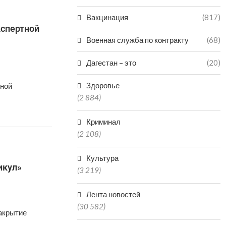
Вакцинация
(817)
кспертной
Военная служба по контракту
(68)
Дагестан – это
(20)
Здоровье
ьной
(2 884)
Криминал
(2 108)
Культура
икул»
(3 219)
Лента новостей
(30 582)
акрытие