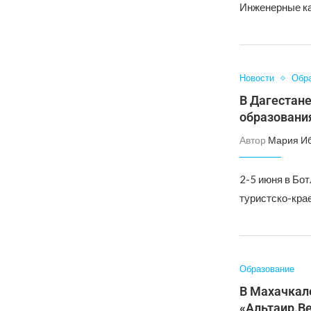
Инженерные ка
Новости
Обр
️В Дагестан
образовани
Автор
Мария И
2-5 июня в Бот
туристско-кра
Образование
В Махачкал
«Альтаир.В