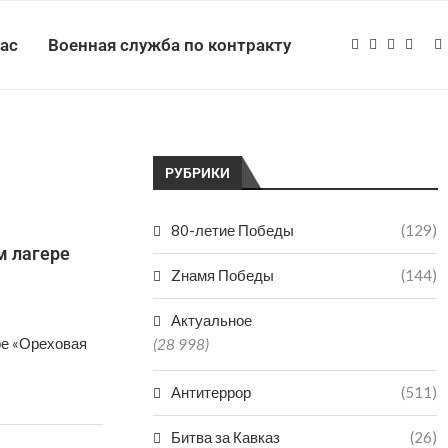
нас
Военная служба по контракту
РУБРИКИ
80-летие Победы
(129)
м лагере
Zнамя Победы
(144)
Актуальное
ре «Ореховая
(28 998)
Антитеррор
(511)
Битва за Кавказ
(26)