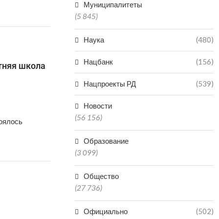
Муниципалитеты
(5 845)
Наука
(480)
Нацбанк
(156)
тняя школа
Нацпроекты РД
(539)
Новости
(56 156)
тоялось
Образование
(3 099)
Общество
(27 736)
Официально
(502)