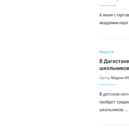
6 июня старто
академии наук
Новости
В Дагестане
школьнико
Автор
Мария И
В детском лет
пройдет тради
школьников. …