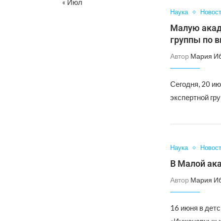
« Июл
Наука
Новос
Малую акад
группы по 
Автор
Мария И
Сегодня, 20 ию
экспертной гр
Наука
Новос
В Малой ак
Автор
Мария И
16 июня в дет