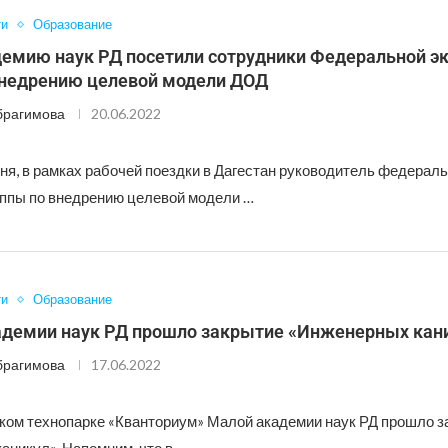
ти
Образование
емию наук РД посетили сотрудники Федеральной э
внедрению целевой модели ДОД
брагимова
20.06.2022
ня, в рамках рабочей поездки в Дагестан руководитель федерал
уппы по внедрению целевой модели …
ти
Образование
адемии наук РД прошло закрытие «Инженерных кан
брагимова
17.06.2022
ском технопарке «Кванториум» Малой академии наук РД прошло з