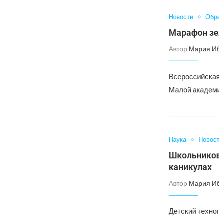
Новости
Обр
Марафон зе
Автор
Мария И
Всероссийская
Малой академи
Наука
Новос
Школьников
каникулах
Автор
Мария И
Детский техно