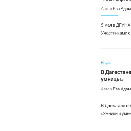
Автор
Ева Адам
5 мая в ДГУНХ
Участниками с
Наука
В Дагестан
умницы»
Автор
Ева Адам
В Дагестане п
«Умники и умн