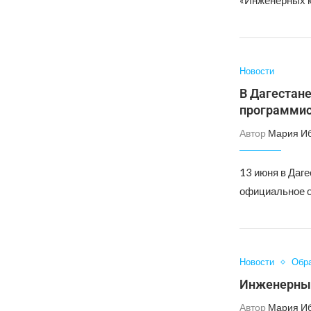
«Инженерных к
Новости
В Дагестан
программис
Автор
Мария И
13 июня в Даге
официальное о
Новости
Обр
Инженерные
Автор
Мария И