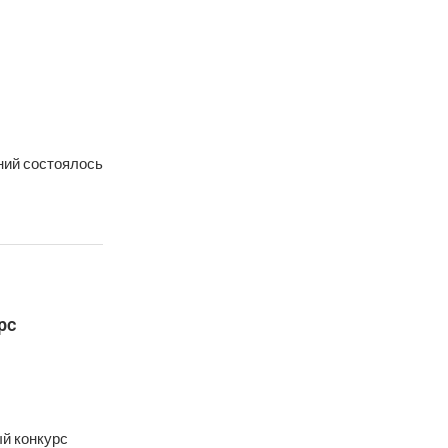
ний состоялось
рс
й конкурс