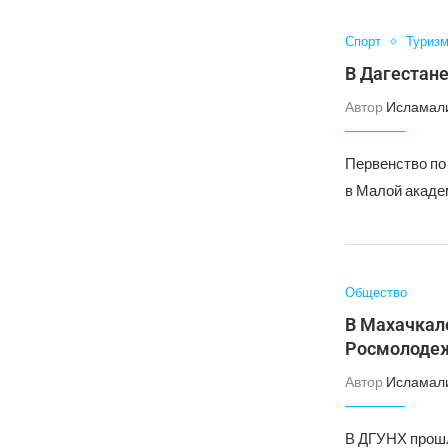
Спорт
Туриз
В Дагестане
Автор
Исламал
Первенство по
в Малой акаде
Общество
В Махачкал
Росмолоде
Автор
Исламал
В ДГУНХ прошл