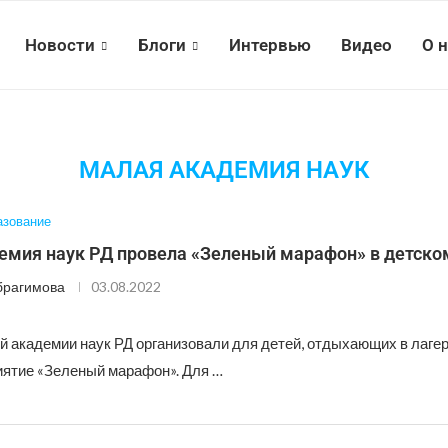
Новости
Блоги
Интервью
Видео
О 
МАЛАЯ АКАДЕМИЯ НАУК
азование
емия наук РД провела «Зеленый марафон» в детско
брагимова
03.08.2022
й академии наук РД организовали для детей, отдыхающих в лаге
иятие «Зеленый марафон». Для …