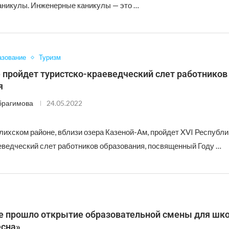
никулы. Инженерные каникулы — это …
азование
Туризм
е пройдет туристско-краеведческий слет работников
я
брагимова
24.05.2022
лихском районе, вблизи озера Казеной-Ам, пройдет XVI Республ
еведческий слет работников образования, посвященный Году …
е прошло открытие образовательной смены для шк
есна»