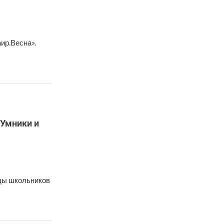
ир.Весна».
«Умники и
ады школьников