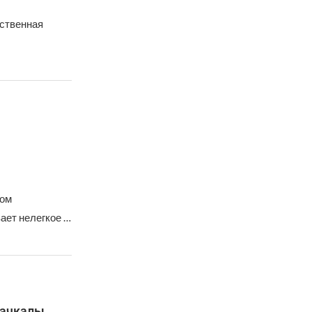
ественная
ном
ает нелегкое …
хачкалы