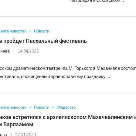
Патриарха Московского …
ента новостей
Новости
е пройдет Пасхальный фестиваль
лиева
14.04.2025
сском драматическом театре им. М. Горького в Махачкале состои
стиваль, посвященный православному празднику …
ента новостей
Новости
Общество
иков встретился с архиепископом Махачкалинским 
м Варлаамом
ова
17.01.2024