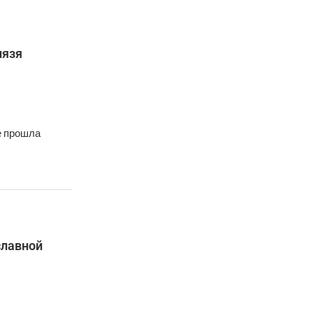
нязя
е прошла
славной