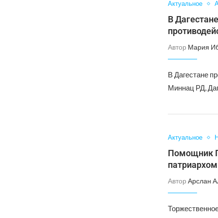
Актуальное
А
В Дагестане
противодей
Автор
Мария И
В Дагестане п
Миннац РД, Да
Актуальное
Н
Помощник Г
патриархом
Автор
Арслан А
Торжественное