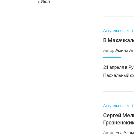
« Июл
Актуальное
Л
В Махачкал
Автор
Амина А
21 апреля в Ру
Пасхальный фе
Актуальное
Л
Сергей Мел
Грозненски
Автор
Ева Адам