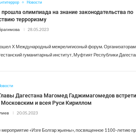
нтитеррор
Новости
 прошла олимпиада на знание законодательства по
ствию терроризму
брагимова
28.05.2023
рошел Х Международный межрелигиозный форум. Организаторам
гестанский гуманитарный институт, Муфтият Республики Дагеста
овости
лавы Дагестана Магомед Гаджимагомедов встрети
 Московским и всея Руси Кириллом
лиев
20.05.2023
 мероприятие «Изге Болгар җыены», посвященное 1100-летию п