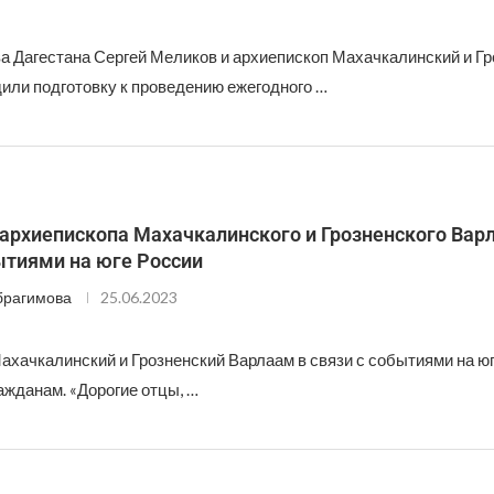
ва Дагестана Сергей Меликов и архиепископ Махачкалинский и Г
или подготовку к проведению ежегодного …
архиепископа Махачкалинского и Грозненского Вар
ытиями на юге России
брагимова
25.06.2023
ахачкалинский и Грозненский Варлаам в связи с событиями на ю
ажданам. «Дорогие отцы, …