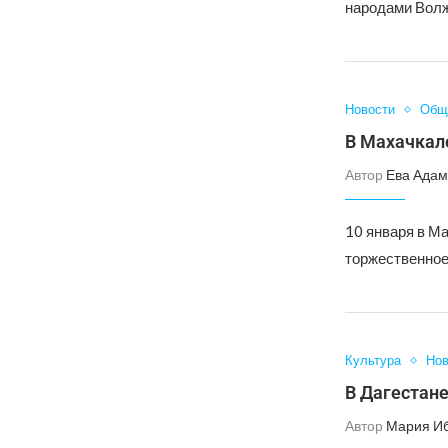
народами Волжс
Новости
Общ
В Махачкал
Автор
Ева Адам
10 января в Ма
торжественное
Культура
Нов
В Дагестан
Автор
Мария И