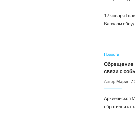
17 января Гла
Варлаам обсуд
Новости
Обращение 
связи с соб
Автор
Мария И
Архиепископ М
обратился к гр