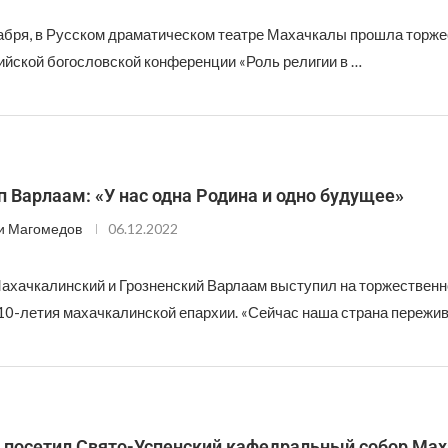
кабря, в Русском драматическом театре Махачкалы прошла торж
ийской богословской конференции «Роль религии в …
 Варлаам: «У нас одна Родина и одно будущее»
и Магомедов
06.12.2022
ахачкалинский и Грозненский Варлаам выступил на торжествен
10-летия махачкалинской епархии. «Сейчас наша страна пережив
 посетил Свято-Успенский кафедральный собор Ма