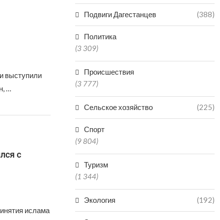
Подвиги Дагестанцев
(388)
Политика
(3 309)
Происшествия
и выступили
(3 777)
н, …
Сельское хозяйство
(225)
Спорт
(9 804)
лся с
Туризм
(1 344)
Экология
(192)
ринятия ислама