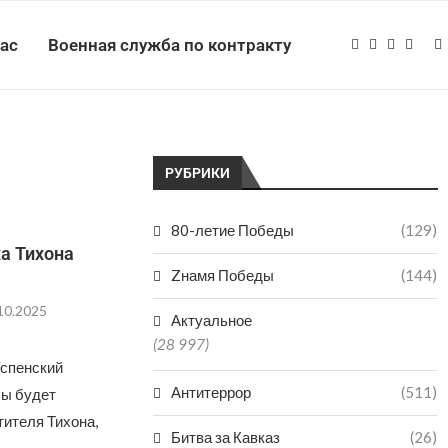
нас
Военная служба по контракту
РУБРИКИ
80-летие Победы
(129)
а Тихона
Zнамя Победы
(144)
10.2025
Актуальное
(28 997)
Успенский
Антитеррор
(511)
ы будет
тителя Тихона,
Битва за Кавказ
(26)