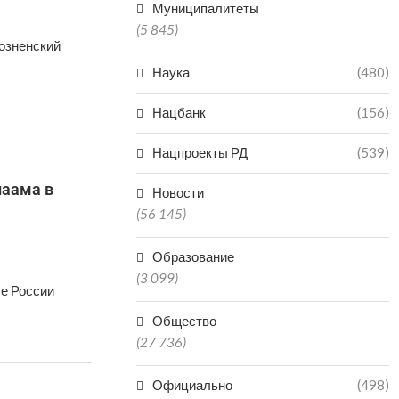
Муниципалитеты
(5 845)
розненский
Наука
(480)
Нацбанк
(156)
Нацпроекты РД
(539)
лаама в
Новости
(56 145)
Образование
(3 099)
ге России
Общество
(27 736)
Официально
(498)