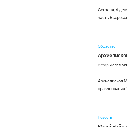
Сегодня, 6 де
часть Всеросс
Общество
Архиепископ
Автор
Исламал
Архиепископ М
праздновании 
Новости
Юрий Чайка