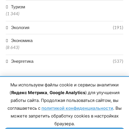
Туризм
(1 344)
Экология
(191)
Экономика
(8 643)
Энергетика
(537)
Мы используем файлы cookie и сервисы аналитики
(
Яндекс Метрика
,
Google Analytics
) для улучшения
работы сайта. Продолжая пользоваться сайтом, вы
Главный редактор сетевого издания Магомаев Тимур Нухович.
соглашаетесь с
Контакты редакции: 8(988)-292-94-34 Почта: vestiskfo@gmail.com По
политикой конфиденциальности
. Вы
вопросам сотрудничества: institut-media@yandex.ru Адрес: 367018,
можете запретить обработку cookies в настройках
Республика Дагестан, г. Махачкала, пр-т Насрутдинова, д. 1а. Все
права защищены. Копирование и использование полных материалов
браузера.
запрещено, частичное цитирование возможно только при условии