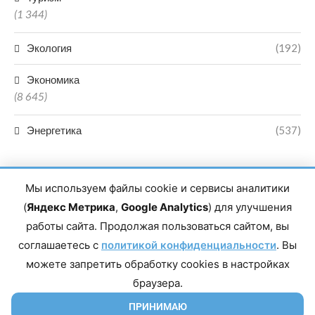
(1 344)
Экология
(192)
Экономика
(8 645)
Энергетика
(537)
Мы используем файлы cookie и сервисы аналитики
(
Яндекс Метрика
,
Google Analytics
) для улучшения
работы сайта. Продолжая пользоваться сайтом, вы
Главный редактор сетевого издания Магомаев Тимур Нухович.
соглашаетесь с
Контакты редакции: 8(988)-292-94-34 Почта: vestiskfo@gmail.com По
политикой конфиденциальности
. Вы
вопросам сотрудничества: institut-media@yandex.ru Адрес: 367018,
можете запретить обработку cookies в настройках
Республика Дагестан, г. Махачкала, пр-т Насрутдинова, д. 1а. Все
права защищены. Копирование и использование полных материалов
браузера.
запрещено, частичное цитирование возможно только при условии
гиперссылки на сайт mirmol.ru. 16+
ПРИНИМАЮ