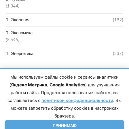
(1 344)
Экология
(192)
Экономика
(8 645)
Энергетика
(537)
Мы используем файлы cookie и сервисы аналитики
(
Яндекс Метрика
,
Google Analytics
) для улучшения
работы сайта. Продолжая пользоваться сайтом, вы
Главный редактор сетевого издания Магомаев Тимур Нухович.
соглашаетесь с
Контакты редакции: 8(988)-292-94-34 Почта: vestiskfo@gmail.com По
политикой конфиденциальности
. Вы
вопросам сотрудничества: institut-media@yandex.ru Адрес: 367018,
можете запретить обработку cookies в настройках
Республика Дагестан, г. Махачкала, пр-т Насрутдинова, д. 1а. Все
права защищены. Копирование и использование полных материалов
браузера.
запрещено, частичное цитирование возможно только при условии
гиперссылки на сайт mirmol.ru. 16+
ПРИНИМАЮ