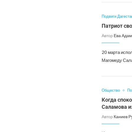
Подвиги Дагеста
Патриот св
Автор
Ева Адам
20 марта испо
Магомеду Сала
Общество
По
Когда спок
Саламова и
Автор
Каниев Р