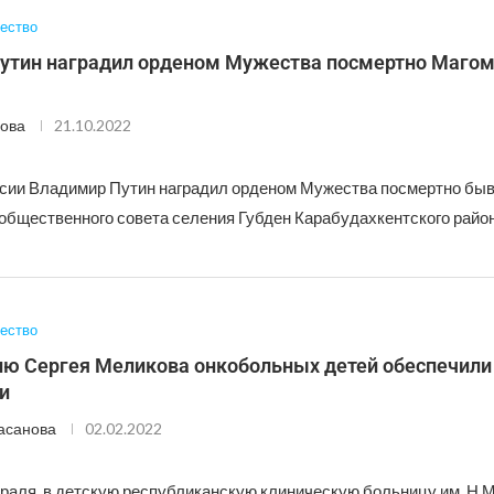
ество
утин наградил орденом Мужества посмертно Маго
ова
21.10.2022
сии Владимир Путин наградил орденом Мужества посмертно бы
общественного совета селения Губден Карабудахкентского район
ество
ию Сергея Меликова онкобольных детей обеспечили
и
асанова
02.02.2022
раля, в детскую республиканскую клиническую больницу им. Н.М.