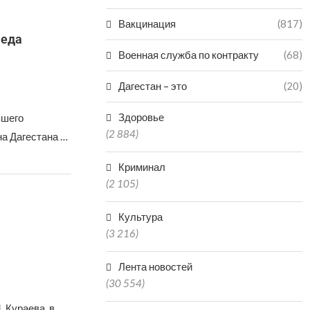
Вакцинация
(817)
меда
Военная служба по контракту
(68)
Дагестан – это
(20)
Здоровье
вшего
(2 884)
а Дагестана …
Криминал
(2 105)
Культура
(3 216)
Лента новостей
(30 554)
 Кураева, в