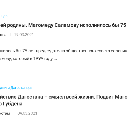
нцев
оей родины. Магомеду Саламову исполнилось бы 75
ова
19.03.2021
лнилось бы 75 лет председателю общественного совета селения
мову, который в 1999 году …
двиги Дагестанцев
ойствие Дагестана – смысл всей жизни. Подвиг Маг
з Губдена
устам
04.03.2021