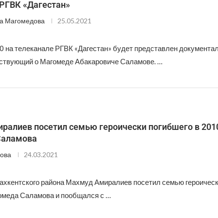
 РГВК «Дагестан»
а Магомедова
25.05.2021
40 на телеканале РГВК «Дагестан» будет представлен документ
ествующий о Магомеде Абакаровиче Саламове. …
ралиев посетил семью героически погибшего в 2010
Саламова
ова
24.03.2021
ахкентского района Махмуд Амиралиев посетил семью героическ
омеда Саламова и пообщался с …