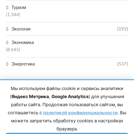
Туризм
(1 344)
Экология
(192)
Экономика
(8 645)
Энергетика
(537)
Мы используем файлы cookie и сервисы аналитики
(
Яндекс Метрика
,
Google Analytics
) для улучшения
работы сайта. Продолжая пользоваться сайтом, вы
Главный редактор сетевого издания Магомаев Тимур Нухович.
соглашаетесь с
Контакты редакции: 8(988)-292-94-34 Почта: vestiskfo@gmail.com По
политикой конфиденциальности
. Вы
вопросам сотрудничества: institut-media@yandex.ru Адрес: 367018,
можете запретить обработку cookies в настройках
Республика Дагестан, г. Махачкала, пр-т Насрутдинова, д. 1а. Все
права защищены. Копирование и использование полных материалов
браузера.
запрещено, частичное цитирование возможно только при условии