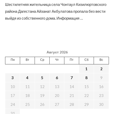
Шестилетняя жительница села Чонтаул Кизилюртовского
района Дагестана Айзанат Акбулатова пропала без вести
выйдя из собственного дома. Информация …
Август 2026
Пн
Вт
Ср
Чт
Пт
Сб
Вс
1
2
3
4
5
6
7
8
9
10
11
12
13
14
15
16
17
18
19
20
21
22
23
24
25
26
27
28
29
30
31