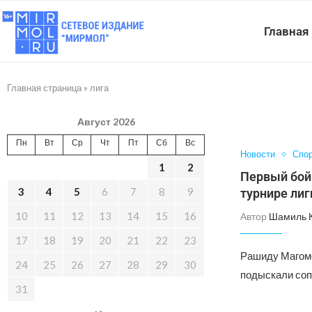
Главная
Главная страница
»
лига
Август 2026
Пн
Вт
Ср
Чт
Пт
Сб
Вс
Новости
Спо
1
2
Первый бой
3
4
5
6
7
8
9
турнире лиг
10
11
12
13
14
15
16
Автор
Шамиль 
17
18
19
20
21
22
23
Рашиду Магоме
24
25
26
27
28
29
30
подыскали соп
31