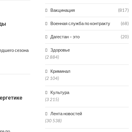
Вакцинация
(817)
ады
Военная служба по контракту
(68)
Дагестан – это
(20)
Здоровье
едшего сезона
(2 884)
Криминал
(2 104)
Культура
нергетике
(3 215)
Лента новостей
(30 538)
ге по