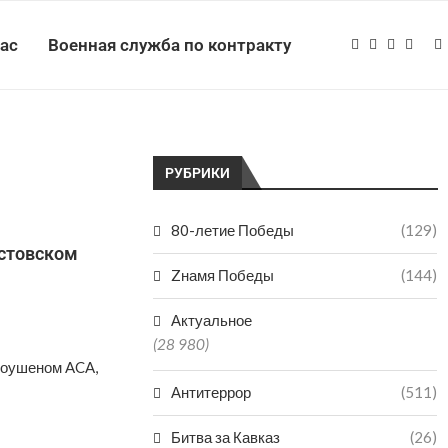
нас
Военная служба по контракту
РУБРИКИ
80-летие Победы
(129)
устовском
Zнамя Победы
(144)
Актуальное
(28 980)
моушеном ACA,
Антитеррор
(511)
Битва за Кавказ
(26)