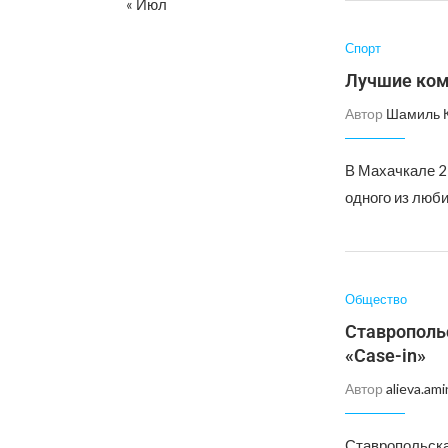
« Июл
Спорт
Лучшие ком
Автор
Шамиль 
В Махачкале 2
одного из люб
Общество
Ставропольс
«Case-in»
Автор
alieva.ami
Ставропольска