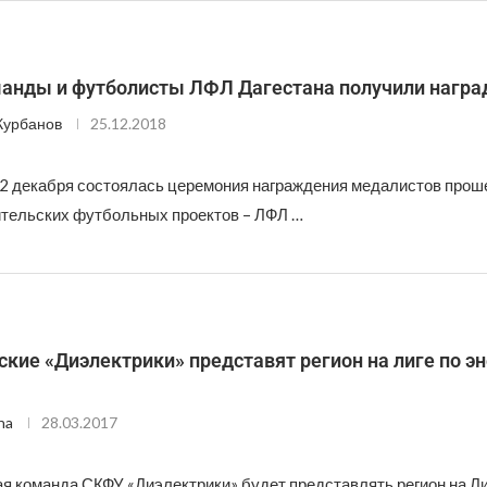
анды и футболисты ЛФЛ Дагестана получили нагр
Курбанов
25.12.2018
2 декабря состоялась церемония награждения медалистов прош
ительских футбольных проектов – ЛФЛ …
кие «Диэлектрики» представят регион на лиге по э
na
28.03.2017
я команда СКФУ «Диэлектрики» будет представлять регион на Ли