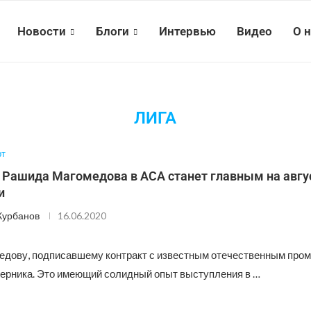
Новости
Блоги
Интервью
Видео
О 
ЛИГА
рт
 Рашида Магомедова в ACA станет главным на авг
и
Курбанов
16.06.2020
дову, подписавшему контракт с известным отечественным про
ерника. Это имеющий солидный опыт выступления в …