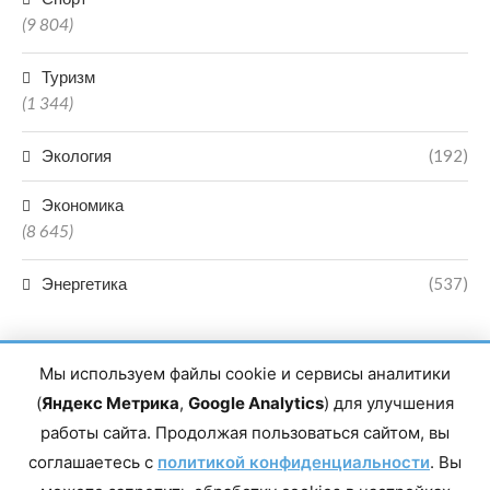
(9 804)
Туризм
(1 344)
Экология
(192)
Экономика
(8 645)
Энергетика
(537)
Мы используем файлы cookie и сервисы аналитики
(
Яндекс Метрика
,
Google Analytics
) для улучшения
работы сайта. Продолжая пользоваться сайтом, вы
Главный редактор сетевого издания Магомаев Тимур Нухович.
соглашаетесь с
Контакты редакции: 8(988)-292-94-34 Почта: vestiskfo@gmail.com По
политикой конфиденциальности
. Вы
вопросам сотрудничества: institut-media@yandex.ru Адрес: 367018,