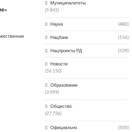
Муниципалитеты
ие»
(5 845)
Наука
(480)
ржественная
Нацбанк
(156)
Нацпроекты РД
(539)
Новости
(56 150)
Образование
(3 099)
Общество
(27 736)
Официально
(500)