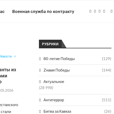
нас
Военная служба по контракту
РУБРИКИ
Новости
80-летие Победы
(129)
анты из
Zнамя Победы
(144)
ами
Ф
Актуальное
(28 998)
.05.2026
Антитеррор
(511)
естанского
Битва за Кавказ
(26)
 стали