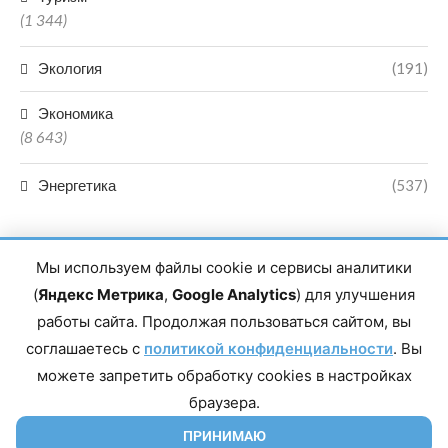
(1 344)
Экология
(191)
Экономика
(8 643)
Энергетика
(537)
Мы используем файлы cookie и сервисы аналитики
(
Яндекс Метрика
,
Google Analytics
) для улучшения
работы сайта. Продолжая пользоваться сайтом, вы
Главный редактор сетевого издания Магомаев Тимур Нухович.
соглашаетесь с
Контакты редакции: 8(988)-292-94-34 Почта: vestiskfo@gmail.com По
политикой конфиденциальности
. Вы
вопросам сотрудничества: institut-media@yandex.ru Адрес: 367018,
можете запретить обработку cookies в настройках
Республика Дагестан, г. Махачкала, пр-т Насрутдинова, д. 1а. Все
права защищены. Копирование и использование полных материалов
браузера.
запрещено, частичное цитирование возможно только при условии
гиперссылки на сайт mirmol.ru. 16+
ПРИНИМАЮ